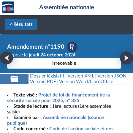
Accèder
Aller au contenu
Aller en bas de la page
Assemblée nationale
à la
page
d'accueil
< Résultats
Amendement n°1190
Déposé le
jeudi 24 octobre 2024
Irrecevable
Dossier législatif
Version XML
Version JSON
Version PDF
Version Word/LibreOffice
Texte visé :
Projet de loi de financement de la
sécurité sociale pour 2025, n° 325
Stade de lecture :
1ère lecture (1ère assemblée
saisie)
Examiné par :
Assemblée nationale (séance
publique)
Code concerné :
Code de l'action sociale et des