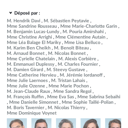
Déposé par :
M. Hendrik Davi
M. Sébastien Peytavie
Mme Sandrine Rousseau
Mme Marie-Charlotte Garin
M. Benjamin Lucas-Lundy
M. Pouria Amirshahi
Mme Christine Arrighi
Mme Clémentine Autain
Mme Léa Balage El Mariky
Mme Lisa Belluco
M. Karim Ben Cheikh
M. Benoît Biteau
M. Arnaud Bonnet
M. Nicolas Bonnet
Mme Cyrielle Chatelain
M. Alexis Corbière
M. Emmanuel Duplessy
M. Charles Fournier
M. Damien Girard
M. Steevy Gustave
Mme Catherine Hervieu
M. Jérémie Iordanoff
Mme Julie Laernoes
M. Tristan Lahais
Mme Julie Ozenne
Mme Marie Pochon
M. Jean-Claude Raux
Mme Sandra Regol
M. François Ruffin
Mme Eva Sas
Mme Sabrina Sebaihi
Mme Danielle Simonnet
Mme Sophie Taillé-Polian
M. Boris Tavernier
M. Nicolas Thierry
Mme Dominique Voynet