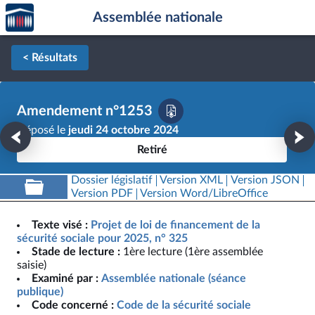
Accèder
Aller au contenu
Aller en bas de la page
Assemblée nationale
à la
page
d'accueil
< Résultats
Amendement n°1253
Déposé le
jeudi 24 octobre 2024
Retiré
Dossier législatif
Version XML
Version JSON
Version PDF
Version Word/LibreOffice
Texte visé :
Projet de loi de financement de la
sécurité sociale pour 2025, n° 325
Stade de lecture :
1ère lecture (1ère assemblée
saisie)
Examiné par :
Assemblée nationale (séance
publique)
Code concerné :
Code de la sécurité sociale