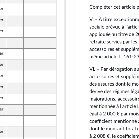
Compléter cet article pa
er
24 octobre 2024
V. – À titre exceptionn
er
24 octobre 2024
u Front Populaire
sociale prévue à l’artic
er
25 octobre 2024
appliquée au titre de 
retraite servies par le
25 octobre 2024
accessoires et supplém
er
17 octobre 2024
même article L. 161‑23
er
23 octobre 2024
VI. – Par dérogation au
er
24 octobre 2024
accessoires et supplém
-mer et Territoires
des assurés dont le mon
er
12 octobre 2024
dérivé des régimes lég
er
23 octobre 2024
majorations, accessoir
caine
mentionnée à l’article 
er
25 octobre 2024
égal à 2 000 € par moi
24 octobre 2024
coefficient mentionné 
u Front Populaire
dont le montant total d
er
12 octobre 2024
à 2 008 €, le coefficien