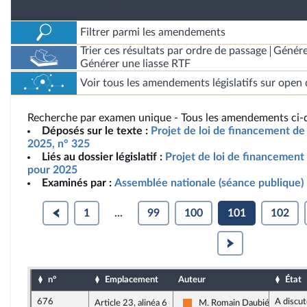
Filtrer parmi les amendements
Trier ces résultats par ordre de passage
Génére
Générer une liasse RTF
Voir tous les amendements législatifs sur open 
Recherche par examen unique - Tous les amendements ci-d
Déposés sur le texte :
Projet de loi de financement de 
2025, n° 325
Liés au dossier législatif :
Projet de loi de financement 
pour 2025
Examinés par :
Assemblée nationale (séance publique)
1
...
99
100
101
102
n°
Emplacement
Auteur
État
676
A discut
Article 23, alinéa 6
M. Romain Daubié