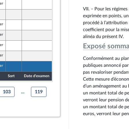
er
25 octobre 2024
VII. – Pour les régimes
24 octobre 2024
exprimée en points, un 
u Front Populaire
procédé à l’attribution
er
24 octobre 2024
u Front Populaire
coefficient pour la mis
er
24 octobre 2024
alinéa du présent IV.
u Front Populaire
Exposé somma
er
24 octobre 2024
u Front Populaire
er
25 octobre 2024
Conformément au plan d
publiques annoncé par 
er
25 octobre 2024
pas revaloriser pendant
Sort
Date d'examen
Date de dépôt
Cette mesure d’économie
d’un aménagement au bé
103
...
119
un montant total de pen
verront leur pension de
un montant total de pe
euros, verront leur pen