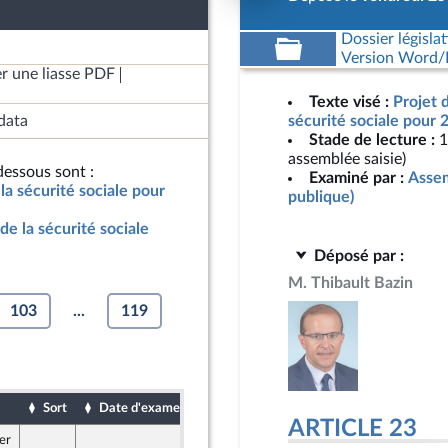
Dossier législat
Version Word/L
r une liasse PDF
Texte visé :
Projet 
data
sécurité sociale pour 
Stade de lecture :
1
assemblée saisie)
essous sont :
Examiné par :
Assem
la sécurité sociale pour
publique)
de la sécurité sociale
Déposé par :
M. Thibault Bazin
103
...
119
Sort
Date d'examen
Date de dépôt
ARTICLE 23
er
23 octobre 2024