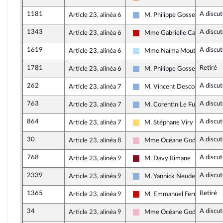
Les Démocrates
1181
A discut
Article 23, alinéa 6
M. Philippe Gosselin
Droite Républicaine
1343
A discut
Article 23, alinéa 6
Mme Gabrielle Cathala
La France insoumise - Nouvea
1619
A discut
Article 23, alinéa 6
Mme Naïma Moutchou
Horizons & Indépendants
1781
Retiré
Article 23, alinéa 6
M. Philippe Gosselin
Droite Républicaine
262
A discut
Article 23, alinéa 7
M. Vincent Descoeur
Droite Républicaine
763
A discut
Article 23, alinéa 7
M. Corentin Le Fur
Droite Républicaine
864
A discut
Article 23, alinéa 7
M. Stéphane Viry
Libertés, Indépendants, Outre
30
A discut
Article 23, alinéa 8
Mme Océane Godard
Socialistes et apparentés
768
A discut
Article 23, alinéa 9
M. Davy Rimane
Gauche Démocrate et Républi
2339
A discut
Article 23, alinéa 9
M. Yannick Neuder
Droite Républicaine
1365
Retiré
Article 23, alinéa 9
M. Emmanuel Fernandes
La France insoumise - Nouvea
34
A discut
Article 23, alinéa 9
Mme Océane Godard
Socialistes et apparentés