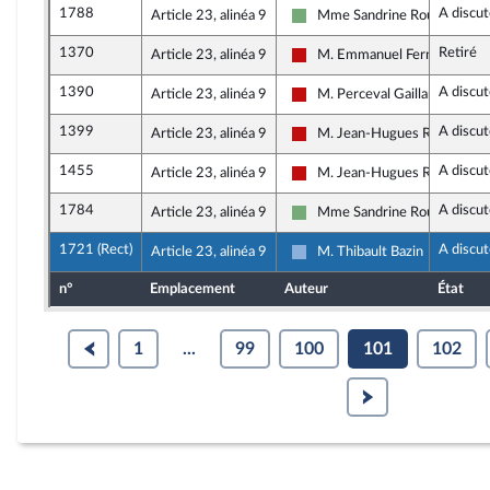
1788
A discut
Article 23, alinéa 9
Mme Sandrine Rousseau
Écologiste et Social
1370
Retiré
Article 23, alinéa 9
M. Emmanuel Fernandes
La France insoumise - Nouvea
1390
A discut
Article 23, alinéa 9
M. Perceval Gaillard
La France insoumise - Nouvea
1399
A discut
Article 23, alinéa 9
M. Jean-Hugues Ratenon
La France insoumise - Nouvea
1455
A discut
Article 23, alinéa 9
M. Jean-Hugues Ratenon
La France insoumise - Nouvea
1784
A discut
Article 23, alinéa 9
Mme Sandrine Rousseau
Écologiste et Social
1721 (Rect)
A discut
Article 23, alinéa 9
M. Thibault Bazin
Droite Républicaine
n°
Emplacement
Auteur
État
1
...
99
100
101
102