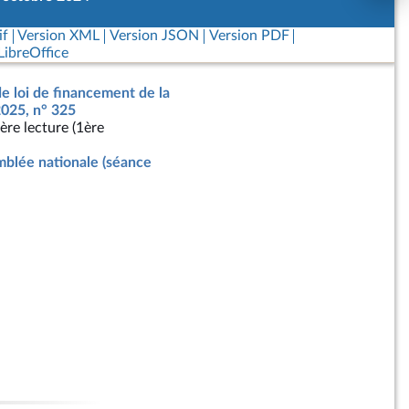
if
Version XML
Version JSON
Version PDF
ibreOffice
de loi de financement de la
2025, n° 325
ère lecture (1ère
blée nationale (séance