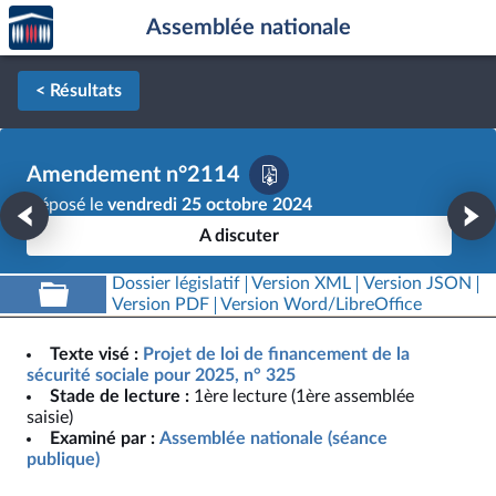
Accèder
Aller au contenu
Aller en bas de la page
Assemblée nationale
à la
page
d'accueil
< Résultats
Amendement n°2114
Déposé le
vendredi 25 octobre 2024
A discuter
Dossier législatif
Version XML
Version JSON
Version PDF
Version Word/LibreOffice
Texte visé :
Projet de loi de financement de la
sécurité sociale pour 2025, n° 325
Stade de lecture :
1ère lecture (1ère assemblée
saisie)
Examiné par :
Assemblée nationale (séance
publique)