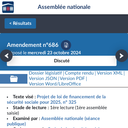
Accèder
Aller au contenu
Aller en bas de la page
Assemblée nationale
à la
page
d'accueil
< Résultats
Amendement n°686
Déposé le
mercredi 23 octobre 2024
Discuté
Dossier législatif
Compte rendu
Version XML
Version JSON
Version PDF
Version Word/LibreOffice
Texte visé :
Projet de loi de financement de la
sécurité sociale pour 2025, n° 325
Stade de lecture :
1ère lecture (1ère assemblée
saisie)
Examiné par :
Assemblée nationale (séance
publique)