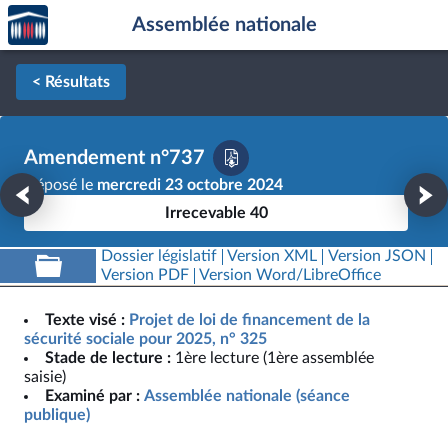
Accèder
Aller au contenu
Aller en bas de la page
Assemblée nationale
à la
page
d'accueil
< Résultats
Amendement n°737
Déposé le
mercredi 23 octobre 2024
Irrecevable 40
Dossier législatif
Version XML
Version JSON
Version PDF
Version Word/LibreOffice
Texte visé :
Projet de loi de financement de la
sécurité sociale pour 2025, n° 325
Stade de lecture :
1ère lecture (1ère assemblée
saisie)
Examiné par :
Assemblée nationale (séance
publique)