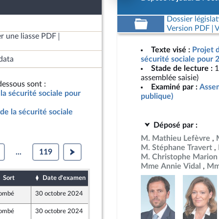
Dossier législat
Version PDF
V
r une liasse PDF
Texte visé :
Projet 
data
sécurité sociale pour 
Stade de lecture :
1
assemblée saisie)
essous sont :
Examiné par :
Assem
la sécurité sociale pour
publique)
de la sécurité sociale
Déposé par :
M. Mathieu Lefèvre
M. Stéphane Travert
...
119
M. Christophe Marion
Mme Annie Vidal
Mm
Sort
Date d'examen
Date de dépôt
ombé
30 octobre 2024
25 octobre 2024
ombé
30 octobre 2024
25 octobre 2024