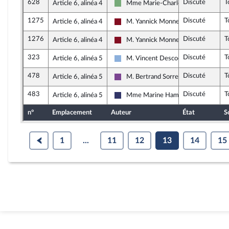
628
Discuté
T
Article 6, alinéa 4
Mme Marie-Charlotte Garin
Écologiste et Social
1275
Discuté
T
Article 6, alinéa 4
M. Yannick Monnet
Gauche Démocrate et Républicaine
1276
Discuté
T
Article 6, alinéa 4
M. Yannick Monnet
Gauche Démocrate et Républicaine
323
Discuté
T
Article 6, alinéa 5
M. Vincent Descoeur
Droite Républicaine
478
Discuté
T
Article 6, alinéa 5
M. Bertrand Sorre
Ensemble pour la République
483
Discuté
T
Article 6, alinéa 5
Mme Marine Hamelet
Rassemblement National
n°
Emplacement
Auteur
État
S
1
...
11
12
13
14
15