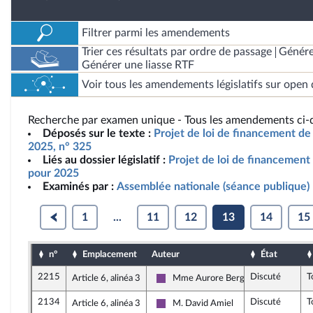
Filtrer parmi les amendements
Trier ces résultats par ordre de passage
Génére
Générer une liasse RTF
Voir tous les amendements législatifs sur open 
Recherche par examen unique - Tous les amendements ci-d
Déposés sur le texte :
Projet de loi de financement de 
2025, n° 325
Liés au dossier législatif :
Projet de loi de financement 
pour 2025
Examinés par :
Assemblée nationale (séance publique)
1
...
11
12
13
14
15
n°
Emplacement
Auteur
État
2215
Discuté
T
Article 6, alinéa 3
Mme Aurore Bergé
Ensemble pour la République
2134
Discuté
T
Article 6, alinéa 3
M. David Amiel
Ensemble pour la République