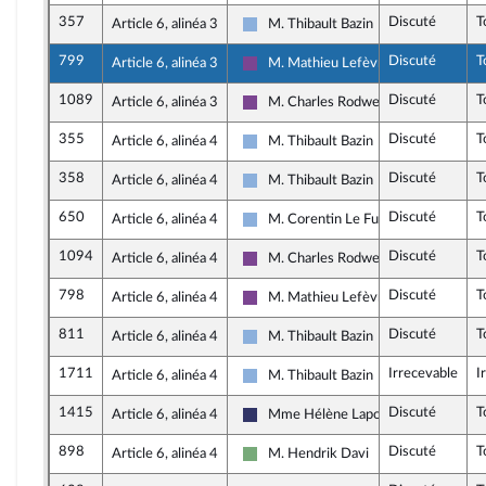
357
Discuté
T
Article 6, alinéa 3
M. Thibault Bazin
Droite Républicaine
799
Discuté
T
Article 6, alinéa 3
M. Mathieu Lefèvre
Ensemble pour la République
1089
Discuté
T
Article 6, alinéa 3
M. Charles Rodwell
Ensemble pour la République
355
Discuté
T
Article 6, alinéa 4
M. Thibault Bazin
Droite Républicaine
358
Discuté
T
Article 6, alinéa 4
M. Thibault Bazin
Droite Républicaine
650
Discuté
T
Article 6, alinéa 4
M. Corentin Le Fur
Droite Républicaine
1094
Discuté
T
Article 6, alinéa 4
M. Charles Rodwell
Ensemble pour la République
798
Discuté
T
Article 6, alinéa 4
M. Mathieu Lefèvre
Ensemble pour la République
811
Discuté
T
Article 6, alinéa 4
M. Thibault Bazin
Droite Républicaine
1711
Irrecevable
I
Article 6, alinéa 4
M. Thibault Bazin
Droite Républicaine
1415
Discuté
T
Article 6, alinéa 4
Mme Hélène Laporte
Rassemblement National
898
Discuté
T
Article 6, alinéa 4
M. Hendrik Davi
Écologiste et Social