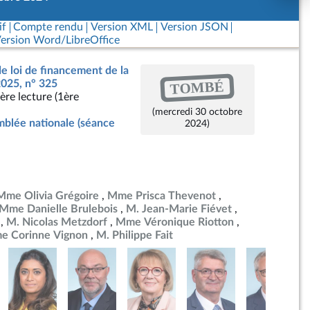
if
Compte rendu
Version XML
Version JSON
ersion Word/LibreOffice
de loi de financement de la
TOMBÉ
2025, n° 325
ère lecture (1ère
(mercredi 30 octobre
blée nationale (séance
2024)
Mme Olivia Grégoire
Mme Prisca Thevenot
Mme Danielle Brulebois
M. Jean-Marie Fiévet
M. Nicolas Metzdorf
Mme Véronique Riotton
e Corinne Vignon
M. Philippe Fait