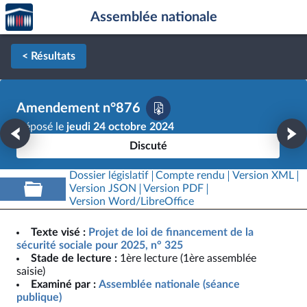
Accèder
Aller au contenu
Aller en bas de la page
Assemblée nationale
à la
page
d'accueil
< Résultats
Amendement n°876
Déposé le
jeudi 24 octobre 2024
Discuté
Dossier législatif
Compte rendu
Version XML
Version JSON
Version PDF
Version Word/LibreOffice
Texte visé :
Projet de loi de financement de la
sécurité sociale pour 2025, n° 325
Stade de lecture :
1ère lecture (1ère assemblée
saisie)
Examiné par :
Assemblée nationale (séance
publique)