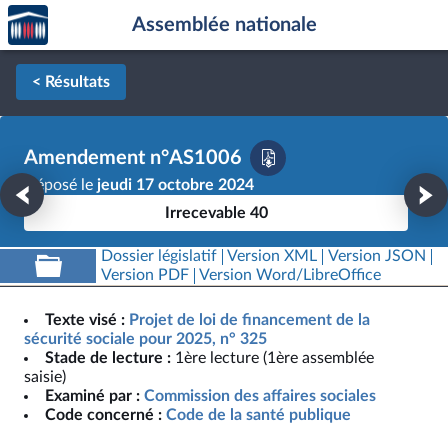
Accèder
Aller au contenu
Aller en bas de la page
Assemblée nationale
à la
page
d'accueil
< Résultats
Amendement n°AS1006
Déposé le
jeudi 17 octobre 2024
Irrecevable 40
Dossier législatif
Version XML
Version JSON
Version PDF
Version Word/LibreOffice
Texte visé :
Projet de loi de financement de la
sécurité sociale pour 2025, n° 325
Stade de lecture :
1ère lecture (1ère assemblée
saisie)
Examiné par :
Commission des affaires sociales
Code concerné :
Code de la santé publique