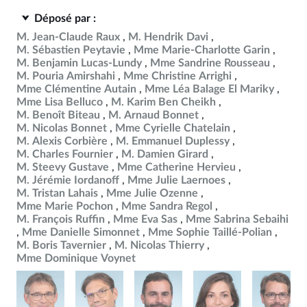
Déposé par :
M. Jean-Claude Raux
M. Hendrik Davi
M. Sébastien Peytavie
Mme Marie-Charlotte Garin
M. Benjamin Lucas-Lundy
Mme Sandrine Rousseau
M. Pouria Amirshahi
Mme Christine Arrighi
Mme Clémentine Autain
Mme Léa Balage El Mariky
Mme Lisa Belluco
M. Karim Ben Cheikh
M. Benoît Biteau
M. Arnaud Bonnet
M. Nicolas Bonnet
Mme Cyrielle Chatelain
M. Alexis Corbière
M. Emmanuel Duplessy
M. Charles Fournier
M. Damien Girard
M. Steevy Gustave
Mme Catherine Hervieu
M. Jérémie Iordanoff
Mme Julie Laernoes
M. Tristan Lahais
Mme Julie Ozenne
Mme Marie Pochon
Mme Sandra Regol
M. François Ruffin
Mme Eva Sas
Mme Sabrina Sebaihi
Mme Danielle Simonnet
Mme Sophie Taillé-Polian
M. Boris Tavernier
M. Nicolas Thierry
Mme Dominique Voynet