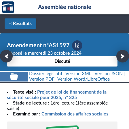
Accèder
Aller au contenu
Aller en bas de la page
Assemblée nationale
à la
page
d'accueil
< Résultats
Amendement n°AS1597
Déposé le
mercredi 23 octobre 2024
Discuté
Dossier législatif
Version XML
Version JSON
Version PDF
Version Word/LibreOffice
Texte visé :
Projet de loi de financement de la
sécurité sociale pour 2025, n° 325
Stade de lecture :
1ère lecture (1ère assemblée
saisie)
Examiné par :
Commission des affaires sociales