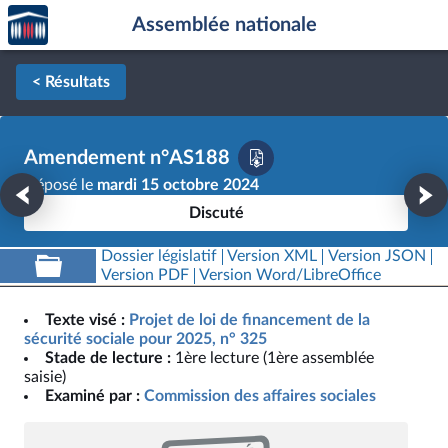
Accèder
Aller au contenu
Aller en bas de la page
Assemblée nationale
à la
page
d'accueil
< Résultats
Amendement n°AS188
Déposé le
mardi 15 octobre 2024
Discuté
Dossier législatif
Version XML
Version JSON
Version PDF
Version Word/LibreOffice
Texte visé :
Projet de loi de financement de la
sécurité sociale pour 2025, n° 325
Stade de lecture :
1ère lecture (1ère assemblée
saisie)
Examiné par :
Commission des affaires sociales