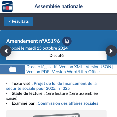
Accèder
Aller au contenu
Aller en bas de la page
Assemblée nationale
à la
page
d'accueil
< Résultats
Amendement n°AS196
Déposé le
mardi 15 octobre 2024
Discuté
Dossier législatif
Version XML
Version JSON
Version PDF
Version Word/LibreOffice
Texte visé :
Projet de loi de financement de la
sécurité sociale pour 2025, n° 325
Stade de lecture :
1ère lecture (1ère assemblée
saisie)
Examiné par :
Commission des affaires sociales