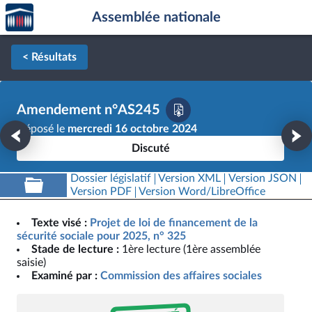
Accèder
Aller au contenu
Aller en bas de la page
Assemblée nationale
à la
page
d'accueil
< Résultats
Amendement n°AS245
Déposé le
mercredi 16 octobre 2024
Discuté
Dossier législatif
Version XML
Version JSON
Version PDF
Version Word/LibreOffice
Texte visé :
Projet de loi de financement de la
sécurité sociale pour 2025, n° 325
Stade de lecture :
1ère lecture (1ère assemblée
saisie)
Examiné par :
Commission des affaires sociales