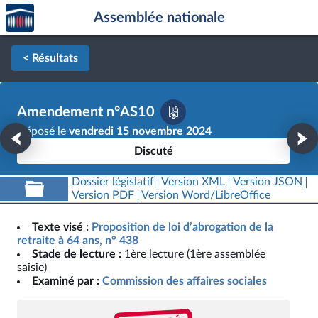
Accèder
Aller au contenu
Aller en bas de la page
Assemblée nationale
à la
page
d'accueil
< Résultats
Amendement n°AS10
Déposé le
vendredi 15 novembre 2024
Discuté
Dossier législatif
Version XML
Version JSON
Version PDF
Version Word/LibreOffice
Texte visé :
Proposition de loi d’abrogation de la
retraite à 64 ans, n° 438
Stade de lecture :
1ère lecture (1ère assemblée
saisie)
Examiné par :
Commission des affaires sociales