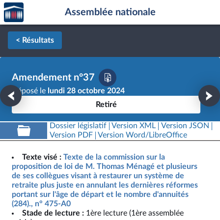
Accèder
Aller au contenu
Aller en bas de la page
Assemblée nationale
à la
page
d'accueil
< Résultats
Amendement n°37
Déposé le
lundi 28 octobre 2024
Retiré
Dossier législatif
Version XML
Version JSON
Version PDF
Version Word/LibreOffice
Texte visé :
Texte de la commission sur la
proposition de loi de M. Thomas Ménagé et plusieurs
de ses collègues visant à restaurer un système de
retraite plus juste en annulant les dernières réformes
portant sur l'âge de départ et le nombre d'annuités
(284)., n° 475-A0
Stade de lecture :
1ère lecture (1ère assemblée