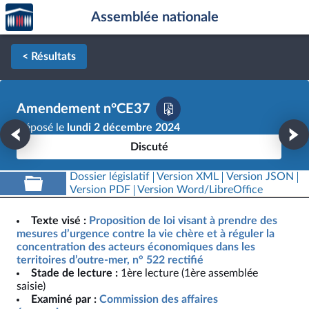
Accèder
Aller au contenu
Aller en bas de la page
Assemblée nationale
à la
page
d'accueil
< Résultats
Amendement n°CE37
Déposé le
lundi 2 décembre 2024
Discuté
Dossier législatif
Version XML
Version JSON
Version PDF
Version Word/LibreOffice
Texte visé :
Proposition de loi visant à prendre des
mesures d’urgence contre la vie chère et à réguler la
concentration des acteurs économiques dans les
territoires d’outre-mer, n° 522 rectifié
Stade de lecture :
1ère lecture (1ère assemblée
saisie)
Examiné par :
Commission des affaires