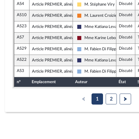
AS4
Discuté
Article PREMIER, alinéa 9
M. Stéphane Viry
Libertés, Indépendants, Outre-me
AS10
Discuté
Article PREMIER, alinéa 9
M. Laurent Croizier
Les Démocrates
AS23
Discuté
Article PREMIER, alinéa 9
Mme Katiana Levavasseur
Rassemblement National
AS7
Discuté
Article PREMIER, alinéa 9
Mme Karine Lebon
Gauche Démocrate et Républica
AS29
Discuté
Article PREMIER, alinéa 9
M. Fabien Di Filippo
Droite Républicaine
AS22
Discuté
Article PREMIER, alinéa 9
Mme Katiana Levavasseur
Rassemblement National
AS3
Discuté
Article PREMIER, alinéa 9
M. Fabien Di Filippo
Droite Républicaine
n°
Emplacement
Auteur
État
1
2