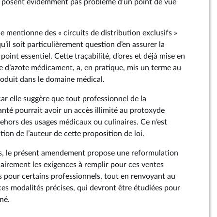
ne posent évidemment pas problème d’un point de vue
le mentionne des « circuits de distribution exclusifs »
u’il soit particulièrement question d’en assurer la
n point essentiel. Cette traçabilité, d’ores et déjà mise en
e d’azote médicament, a, en pratique, mis un terme au
oduit dans le domaine médical.
car elle suggère que tout professionnel de la
anté pourrait avoir un accès illimité au protoxyde
dehors des usages médicaux ou culinaires. Ce n’est
ion de l’auteur de cette proposition de loi.
ns, le présent amendement propose une reformulation
clairement les exigences à remplir pour ces ventes
s pour certains professionnels, tout en renvoyant au
ces modalités précises, qui devront être étudiées pour
né.