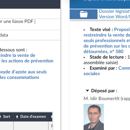
Dossier législat
Version Word/L
r une liasse PDF
Texte visé :
Proposit
data
restreindre la vente d
seuls professionnels et
de prévention sur les
essous sont :
détournées, n° 580
eindre la vente de
Stade de lecture :
1
 les actions de prévention
assemblée saisie)
Examiné par :
Commi
oxyde d’azote aux seuls
sociales
r les consommations
Déposé par :
M. Idir Boumertit
(rap
Sort
Date d'examen
Date de dépôt
18 janvier 2025