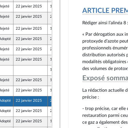
Rejeté
22 janvier 2025
17 janvier 2025
ARTICLE PRE
Rejeté
22 janvier 2025
21 janvier 2025
Rédiger ainsi l’alinéa 8 
Rejeté
22 janvier 2025
18 janvier 2025
« Par dérogation aux in
Adopté
22 janvier 2025
21 janvier 2025
protoxyde d’azote peut
professionnels énumérée
Rejeté
22 janvier 2025
20 janvier 2025
distribution autorisés 
Rejeté
22 janvier 2025
15 janvier 2025
modalités obligatoires d
des volumes de protoxy
18 janvier 2025
Exposé somma
Rejeté
22 janvier 2025
18 janvier 2025
La rédaction actuelle de
Rejeté
22 janvier 2025
18 janvier 2025
précise :
Adopté
22 janvier 2025
21 janvier 2025
- trop précise, car elle
Adopté
22 janvier 2025
21 janvier 2025
restauration parmi ceu
Adopté
22 janvier 2025
15 janvier 2025
ce gaz a également des 