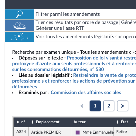
Filtrer parmi les amendements
Trier ces résultats par ordre de passage
Génére
Générer une liasse RTF
Voir tous les amendements législatifs sur open 
Recherche par examen unique - Tous les amendements ci-d
Déposés sur le texte :
Proposition de loi visant à restr
protoxyde d’azote aux seuls professionnels et à renforcer
sur les consommations détournées, n° 580
Liés au dossier législatif :
Restreindre la vente de prot
professionnels et renforcer les actions de prévention su
détournées
Examinés par :
Commission des affaires sociales
1
2
n°
Emplacement
Auteur
État
AS24
Retiré
Article PREMIER
Mme Emmanuelle Hoffman
Ensemble pour la République