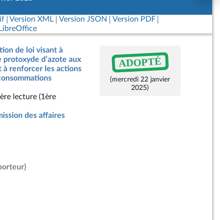
if
Version XML
Version JSON
Version PDF
ibreOffice
ion de loi visant à
ADOPTÉ
e protoxyde d’azote aux
 à renforcer les actions
 consommations
(mercredi 22 janvier
2025)
ère lecture (1ère
ssion des affaires
porteur)