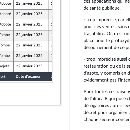
ces applications qui 
Adopté
22 janvier 2025
15 janvier 2025
r et Territoires
de santé publique.
Adopté
22 janvier 2025
17 janvier 2025
- trop imprécise, car el
Adopté
22 janvier 2025
18 janvier 2025
pour ces ventes, sans q
traçabilité. Or, c’est u
Tombé
22 janvier 2025
17 janvier 2025
ine
place pour le protoxyd
Tombé
22 janvier 2025
20 janvier 2025
détournement de ce pr
Tombé
22 janvier 2025
18 janvier 2025
- trop imprécise aussi 
restauration ou de la s
Rejeté
22 janvier 2025
15 janvier 2025
d’azote, y compris en 
Sort
Date d'examen
Date de dépôt
évidemment pas l’intent
Pour toutes ces raiso
de l’alinéa 8 qui pose 
dérogatoires autorisée
décret pour organiser 
chaque secteur concer