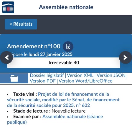
Accèder
Aller au contenu
Aller en bas de la page
Assemblée nationale
à la
page
d'accueil
< Résultats
Amendement n°100
Déposé le
lundi 27 janvier 2025
Irrecevable 40
Dossier législatif
Version XML
Version JSON
Version PDF
Version Word/LibreOffice
Texte visé :
Projet de loi de financement de la
sécurité sociale, modifié par le Sénat, de financement
de la sécurité sociale pour 2025, n° 622
Stade de lecture :
Nouvelle lecture
Examiné par :
Assemblée nationale (séance
publique)