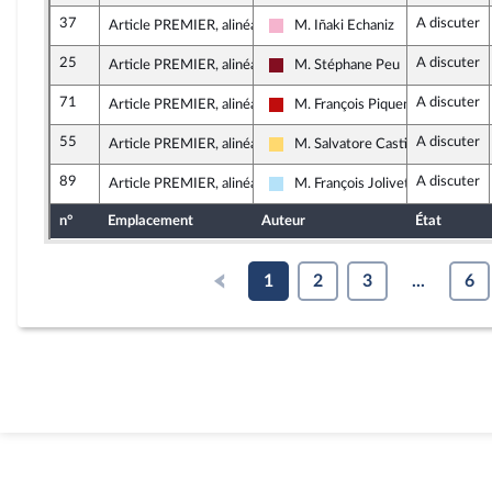
37
A discuter
Article PREMIER, alinéa 6
M. Iñaki Echaniz
Socialistes et apparentés
25
A discuter
Article PREMIER, alinéa 6
M. Stéphane Peu
Gauche Démocrate et Républicai
71
A discuter
Article PREMIER, alinéa 6
M. François Piquemal
La France insoumise - Nouveau Fr
55
A discuter
Article PREMIER, alinéa 7
M. Salvatore Castiglione
Libertés, Indépendants, Outre-mer
89
A discuter
Article PREMIER, alinéa 7
M. François Jolivet
Horizons & Indépendants
n°
Emplacement
Auteur
État
1
2
3
...
6