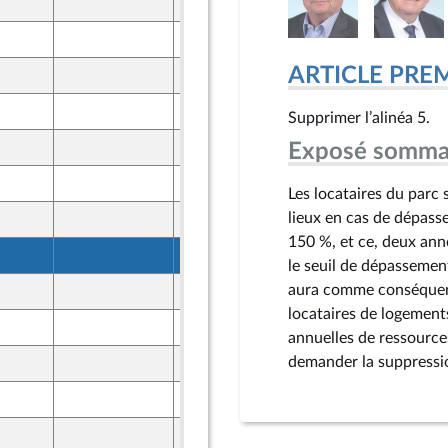
27 mars 2025
 et Territoires
27 mars 2025
ont Populaire
ARTICLE PRE
27 mars 2025
 et Territoires
26 mars 2025
Supprimer l’alinéa 5.
ne
26 mars 2025
Exposé somma
ne
26 mars 2025
Les locataires du parc 
lieux en cas de dépass
27 mars 2025
150 %, et ce, deux anné
26 mars 2025
ne
le seuil de dépassemen
aura comme conséquence
27 mars 2025
ont Populaire
locataires de logement
27 mars 2025
annuelles de ressource
demander la suppressio
27 mars 2025
27 mars 2025
27 mars 2025