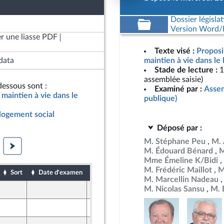
Dossier législat
Version Word/L
r une liasse PDF
Texte visé :
Proposi
data
maintien à vie dans le
Stade de lecture :
1
assemblée saisie)
essous sont :
Examiné par :
Assem
 maintien à vie dans le
publique)
 logement social
Déposé par :
M. Stéphane Peu
M. 
M. Édouard Bénard
M
Mme Émeline K/Bidi
M. Frédéric Maillot
M
Sort
Date d'examen
Date de dépôt
M. Marcellin Nadeau
M. Nicolas Sansu
M. 
26 mars 2025
ne
26 mars 2025