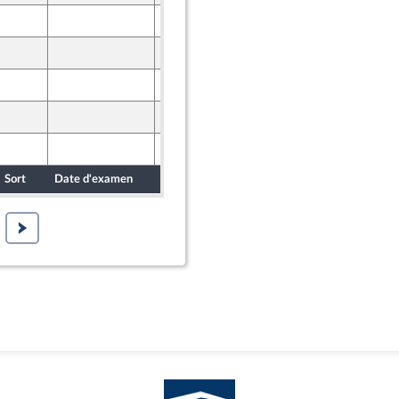
26 mars 2025
26 mars 2025
ne
27 mars 2025
ont Populaire
27 mars 2025
 et Territoires
27 mars 2025
Sort
Date d'examen
Date de dépôt