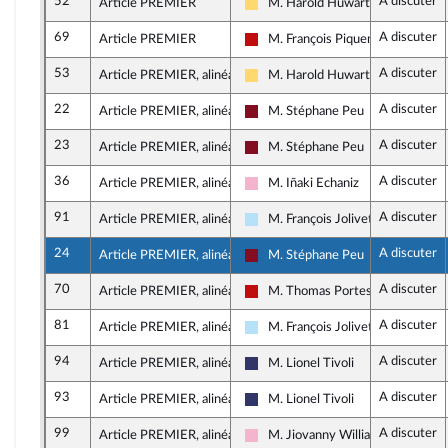
52
A discuter
Article PREMIER
M. Harold Huwart
Libertés, Indépendants, Outre-mer
69
A discuter
Article PREMIER
M. François Piquemal
La France insoumise - Nouveau Fr
53
A discuter
Article PREMIER, alinéa 2
M. Harold Huwart
Libertés, Indépendants, Outre-mer
22
A discuter
Article PREMIER, alinéa 3
M. Stéphane Peu
Gauche Démocrate et Républicai
23
A discuter
Article PREMIER, alinéa 4
M. Stéphane Peu
Gauche Démocrate et Républicai
36
A discuter
Article PREMIER, alinéa 4
M. Iñaki Echaniz
Socialistes et apparentés
91
A discuter
Article PREMIER, alinéa 4
M. François Jolivet
Horizons & Indépendants
24
A discuter
Article PREMIER, alinéa 5
M. Stéphane Peu
Gauche Démocrate et Républicai
70
A discuter
Article PREMIER, alinéa 5
M. Thomas Portes
La France insoumise - Nouveau Fr
81
A discuter
Article PREMIER, alinéa 5
M. François Jolivet
Horizons & Indépendants
94
A discuter
Article PREMIER, alinéa 5
M. Lionel Tivoli
Rassemblement National
93
A discuter
Article PREMIER, alinéa 5
M. Lionel Tivoli
Rassemblement National
99
A discuter
Article PREMIER, alinéa 5
M. Jiovanny William
Socialistes et apparentés