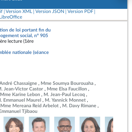
if
Version XML
Version JSON
Version PDF
ibreOffice
tion de loi portant fin du
 logement social, n° 905
ère lecture (1ère
blée nationale (séance
André Chassaigne
Mme Soumya Bourouaha
. Jean-Victor Castor
Mme Elsa Faucillon
Mme Karine Lebon
M. Jean-Paul Lecoq
. Emmanuel Maurel
M. Yannick Monnet
Mme Mereana Reid Arbelot
M. Davy Rimane
Emmanuel Tjibaou