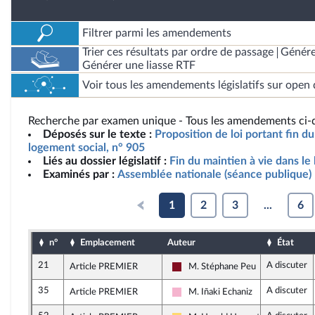
Filtrer parmi les amendements
Trier ces résultats par ordre de passage
Génére
Générer une liasse RTF
Voir tous les amendements législatifs sur open 
Recherche par examen unique - Tous les amendements ci-d
Déposés sur le texte :
Proposition de loi portant fin du
logement social, n° 905
Liés au dossier législatif :
Fin du maintien à vie dans le
Examinés par :
Assemblée nationale (séance publique)
1
2
3
...
6
n°
Emplacement
Auteur
État
21
A discuter
Article PREMIER
M. Stéphane Peu
Gauche Démocrate et Républicai
35
A discuter
Article PREMIER
M. Iñaki Echaniz
Socialistes et apparentés