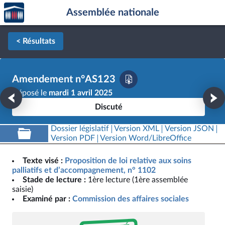
Accèder
Aller au contenu
Aller en bas de la page
Assemblée nationale
à la
page
d'accueil
< Résultats
Amendement n°AS123
Déposé le
mardi 1 avril 2025
Discuté
Dossier législatif
Version XML
Version JSON
Version PDF
Version Word/LibreOffice
Texte visé :
Proposition de loi relative aux soins
palliatifs et d’accompagnement, n° 1102
Stade de lecture :
1ère lecture (1ère assemblée
saisie)
Examiné par :
Commission des affaires sociales