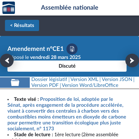
Accèder
Aller au contenu
Aller en bas de la page
Assemblée nationale
à la
page
d'accueil
< Résultats
Amendement n°CE1
Déposé le
vendredi 28 mars 2025
Discuté
Dossier législatif
Version XML
Version JSON
Version PDF
Version Word/LibreOffice
Texte visé :
Proposition de loi, adoptée par le
Sénat, après engagement de la procédure accélérée,
visant à convertir des centrales à charbon vers des
combustibles moins émetteurs en dioxyde de carbone
pour permettre une transition écologique plus juste
socialement, n° 1173
Stade de lecture :
1ère lecture (2ème assemblée