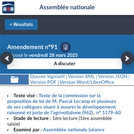
Accèder
Aller au contenu
Aller en bas de la page
Assemblée nationale
à la
page
d'accueil
< Résultats
Amendement n°91
Déposé le
vendredi 28 mars 2025
A discuter
Dossier législatif
Version XML
Version JSON
Version PDF
Version Word/LibreOffice
Texte visé :
Texte de la commission sur la
proposition de loi de M. Pascal Lecamp et plusieurs
de ses collègues visant à assurer le développement
raisonné et juste de l’agrivoltaïsme (962)., n° 1179-A0
Stade de lecture :
1ère lecture (1ère assemblée
saisie)
Examiné par :
Assemblée nationale (séance