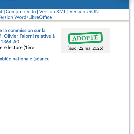
if
Compte rendu
Version XML
Version JSON
ersion Word/LibreOffice
e la commission sur la
ADOPTÉ
. Olivier Falorni relative à
n° 1364-A0
ère lecture (1ère
(jeudi 22 mai 2025)
blée nationale (séance