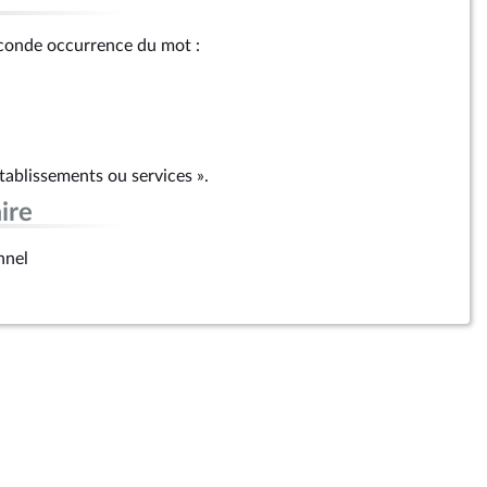
seconde occurrence du mot :
établissements ou services ».
ire
nnel