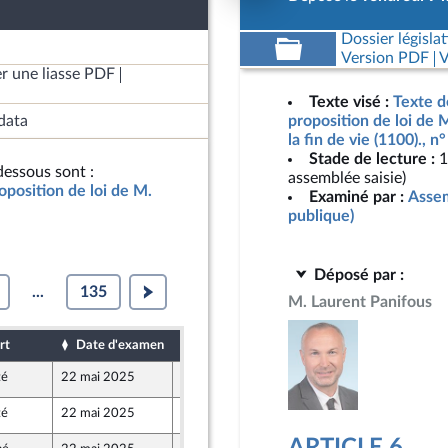
Dossier législat
Version PDF
V
r une liasse PDF
Texte visé :
Texte d
data
proposition de loi de M
la fin de vie (1100)., 
Stade de lecture :
1
essous sont :
assemblée saisie)
oposition de loi de M.
Examiné par :
Assem
publique)
Déposé par :
...
135
M. Laurent Panifous
rt
Date d'examen
Date de dépôt
té
22 mai 2025
9 mai 2025
té
22 mai 2025
9 mai 2025