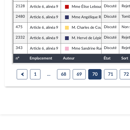
2128
Discuté
Reje
Article 6, alinéa 9
Mme Élise Leboucher
La France insoumise - Nouveau Front 
2480
Discuté
Tom
Article 6, alinéa 9
Mme Angélique Ranc
Rassemblement National
475
Discuté
Non 
Article 6, alinéa 9
M. Charles de Courson
Libertés, Indépendants, Outre-mer et
2332
Discuté
Reje
Article 6, alinéa 9
M. Hervé de Lépinau
Rassemblement National
343
Discuté
Reje
Article 6, alinéa 9
Mme Sandrine Runel
Socialistes et apparentés
n°
Emplacement
Auteur
État
Sort
1
...
68
69
70
71
72