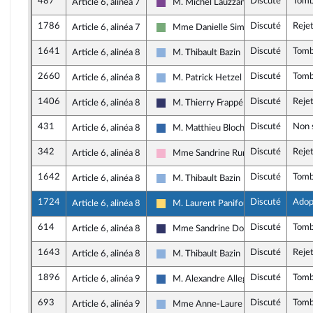
487
Discuté
Tom
Article 6, alinéa 7
M. Michel Lauzzana
Ensemble pour la République
1786
Discuté
Reje
Article 6, alinéa 7
Mme Danielle Simonnet
Écologiste et Social
1641
Discuté
Tom
Article 6, alinéa 8
M. Thibault Bazin
Droite Républicaine
2660
Discuté
Tom
Article 6, alinéa 8
M. Patrick Hetzel
Droite Républicaine
1406
Discuté
Reje
Article 6, alinéa 8
M. Thierry Frappé
Rassemblement National
431
Discuté
Non 
Article 6, alinéa 8
M. Matthieu Bloch
UDR
342
Discuté
Reje
Article 6, alinéa 8
Mme Sandrine Runel
Socialistes et apparentés
1642
Discuté
Tom
Article 6, alinéa 8
M. Thibault Bazin
Droite Républicaine
1724
Discuté
Adop
Article 6, alinéa 8
M. Laurent Panifous
Libertés, Indépendants, Outre-mer et
614
Discuté
Tom
Article 6, alinéa 8
Mme Sandrine Dogor-Such
Rassemblement National
1643
Discuté
Reje
Article 6, alinéa 8
M. Thibault Bazin
Droite Républicaine
1896
Discuté
Tom
Article 6, alinéa 9
M. Alexandre Allegret-Pilot
UDR
693
Discuté
Tom
Article 6, alinéa 9
Mme Anne-Laure Blin
Droite Républicaine