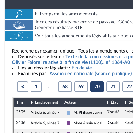
Filtrer parmi les amendements
Trier ces résultats par ordre de passage
Génére
Générer une liasse RTF
Voir tous les amendements législatifs sur open 
Recherche par examen unique - Tous les amendements ci-d
Déposés sur le texte :
Texte de la commission sur la pr
Olivier Falorni relative à la fin de vie (1100)., n° 1364-A0
Liés au dossier législatif :
Fin de vie
Examinés par :
Assemblée nationale (séance publique)
1
...
68
69
70
71
72
n°
Emplacement
Auteur
État
So
2505
Discuté
Reje
Article 6, alinéa 7
M. Philippe Juvin
Droite Républicaine
2436
Discuté
Reje
Article 6, alinéa 7
Mme Annie Vidal
Ensemble pour la République