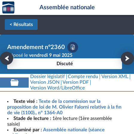
Accèder
Aller au contenu
Aller en bas de la page
Assemblée nationale
à la
page
d'accueil
< Résultats
Amendement n°2360
Déposé le
vendredi 9 mai 2025
Discuté
Dossier législatif
Compte rendu
Version XML
Version JSON
Version PDF
Version Word/LibreOffice
Texte visé :
Texte de la commission sur la
proposition de loi de M. Olivier Falorni relative à la fin
de vie (1100)., n° 1364-A0
Stade de lecture :
1ère lecture (1ère assemblée
saisie)
Examiné par :
Assemblée nationale (séance