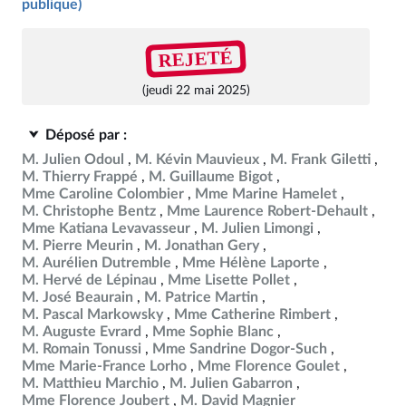
publique)
REJETÉ
(jeudi 22 mai 2025)
Déposé par :
M. Julien Odoul
M. Kévin Mauvieux
M. Frank Giletti
M. Thierry Frappé
M. Guillaume Bigot
Mme Caroline Colombier
Mme Marine Hamelet
M. Christophe Bentz
Mme Laurence Robert-Dehault
Mme Katiana Levavasseur
M. Julien Limongi
M. Pierre Meurin
M. Jonathan Gery
M. Aurélien Dutremble
Mme Hélène Laporte
M. Hervé de Lépinau
Mme Lisette Pollet
M. José Beaurain
M. Patrice Martin
M. Pascal Markowsky
Mme Catherine Rimbert
M. Auguste Evrard
Mme Sophie Blanc
M. Romain Tonussi
Mme Sandrine Dogor-Such
Mme Marie-France Lorho
Mme Florence Goulet
M. Matthieu Marchio
M. Julien Gabarron
Mme Florence Joubert
M. David Magnier