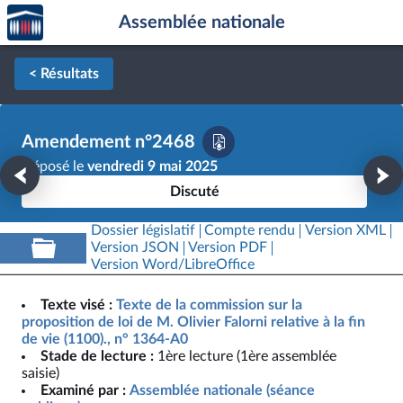
Accèder
Aller au contenu
Aller en bas de la page
Assemblée nationale
à la
page
d'accueil
< Résultats
Amendement n°2468
Déposé le
vendredi 9 mai 2025
Discuté
Dossier législatif
Compte rendu
Version XML
Version JSON
Version PDF
Version Word/LibreOffice
Texte visé :
Texte de la commission sur la
proposition de loi de M. Olivier Falorni relative à la fin
de vie (1100)., n° 1364-A0
Stade de lecture :
1ère lecture (1ère assemblée
saisie)
Examiné par :
Assemblée nationale (séance