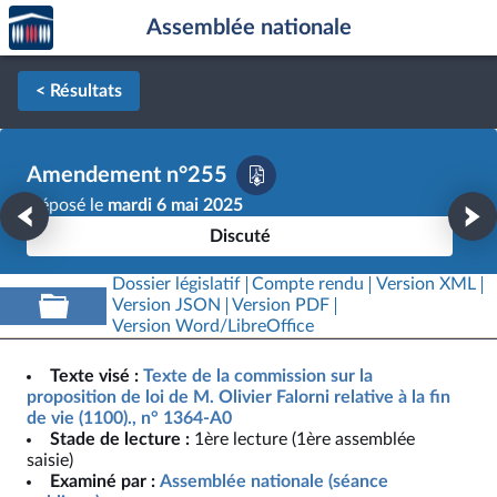
Accèder
Aller au contenu
Aller en bas de la page
Assemblée nationale
à la
page
d'accueil
< Résultats
Amendement n°255
Déposé le
mardi 6 mai 2025
Discuté
Dossier législatif
Compte rendu
Version XML
Version JSON
Version PDF
Version Word/LibreOffice
Texte visé :
Texte de la commission sur la
proposition de loi de M. Olivier Falorni relative à la fin
de vie (1100)., n° 1364-A0
Stade de lecture :
1ère lecture (1ère assemblée
saisie)
Examiné par :
Assemblée nationale (séance