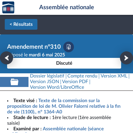
Accèder
Aller au contenu
Aller en bas de la page
Assemblée nationale
à la
page
d'accueil
< Résultats
Amendement n°310
Déposé le
mardi 6 mai 2025
Discuté
Dossier législatif
Compte rendu
Version XML
Version JSON
Version PDF
Version Word/LibreOffice
Texte visé :
Texte de la commission sur la
proposition de loi de M. Olivier Falorni relative à la fin
de vie (1100)., n° 1364-A0
Stade de lecture :
1ère lecture (1ère assemblée
saisie)
Examiné par :
Assemblée nationale (séance