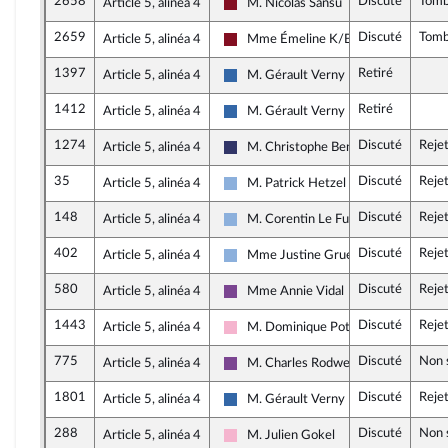
2658
Discuté
Tom
Article 5, alinéa 4
M. Nicolas Sansu
Gauche Démocrate et Républicaine
2659
Discuté
Tom
Article 5, alinéa 4
Mme Émeline K/Bidi
Gauche Démocrate et Républicaine
1397
Retiré
Article 5, alinéa 4
M. Gérault Verny
UDR
1412
Retiré
Article 5, alinéa 4
M. Gérault Verny
UDR
1274
Discuté
Reje
Article 5, alinéa 4
M. Christophe Bentz
Rassemblement National
35
Discuté
Reje
Article 5, alinéa 4
M. Patrick Hetzel
Droite Républicaine
148
Discuté
Reje
Article 5, alinéa 4
M. Corentin Le Fur
Droite Républicaine
402
Discuté
Reje
Article 5, alinéa 4
Mme Justine Gruet
Droite Républicaine
580
Discuté
Reje
Article 5, alinéa 4
Mme Annie Vidal
Ensemble pour la République
1443
Discuté
Reje
Article 5, alinéa 4
M. Dominique Potier
Socialistes et apparentés
775
Discuté
Non 
Article 5, alinéa 4
M. Charles Rodwell
Ensemble pour la République
1801
Discuté
Reje
Article 5, alinéa 4
M. Gérault Verny
UDR
288
Discuté
Non 
Article 5, alinéa 4
M. Julien Gokel
Socialistes et apparentés