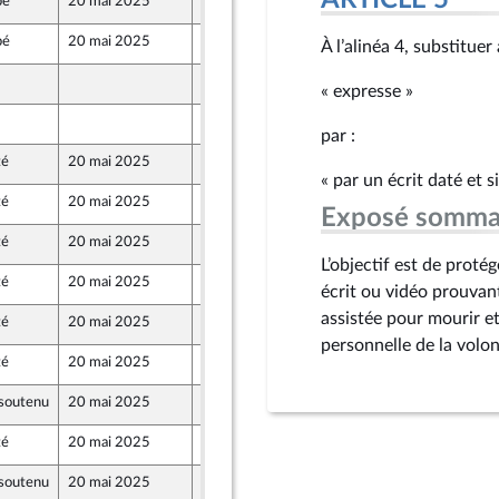
ARTICLE 5
bé
20 mai 2025
14 mai 2025
bé
20 mai 2025
14 mai 2025
À l’alinéa 4, substituer
9 mai 2025
« expresse »
9 mai 2025
par :
té
20 mai 2025
9 mai 2025
« par un écrit daté et 
té
20 mai 2025
5 mai 2025
Exposé somma
té
20 mai 2025
5 mai 2025
L’objectif est de proté
té
20 mai 2025
6 mai 2025
écrit ou vidéo prouvan
assistée pour mourir et,
té
20 mai 2025
7 mai 2025
personnelle de la volon
té
20 mai 2025
9 mai 2025
soutenu
20 mai 2025
7 mai 2025
té
20 mai 2025
9 mai 2025
soutenu
20 mai 2025
6 mai 2025