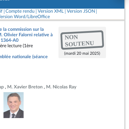
if
Compte rendu
Version XML
Version JSON
ersion Word/LibreOffice
e la commission sur la
. Olivier Falorni relative à
NON
n° 1364-A0
SOUTENU
ère lecture (1ère
(mardi 20 mai 2025)
blée nationale (séance
up
M. Xavier Breton
M. Nicolas Ray