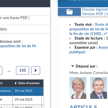
Dossier législat
Version PDF
V
r une liasse PDF
Texte visé :
Texte d
data
proposition de loi de M
la fin de vie (1100)., 
Stade de lecture :
1
essous sont :
assemblée saisie)
oposition de loi de M.
Examiné par :
Assem
publique)
Déposé par :
...
135
Mme Josiane Cornelo
rt
Date d'examen
Date de dépôt
soutenu
20 mai 2025
6 mai 2025
bé
20 mai 2025
7 mai 2025