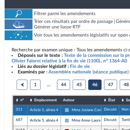
Filtrer parmi les amendements
Trier ces résultats par ordre de passage
Génére
Générer une liasse RTF
Voir tous les amendements législatifs sur open 
Recherche par examen unique - Tous les amendements ci-d
Déposés sur le texte :
Texte de la commission sur la pr
Olivier Falorni relative à la fin de vie (1100)., n° 1364-A0
Liés au dossier législatif :
Fin de vie
Examinés par :
Assemblée nationale (séance publique)
1
...
44
45
46
47
48
n°
Emplacement
Auteur
État
So
311
Discuté
Non 
Article 5, alinéa 4
Mme Josiane Corneloup
Droite Républicaine
687
Discuté
Tom
Article 5, alinéa 4
Mme Anne-Laure Blin
Droite Républicaine