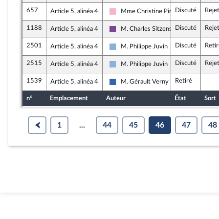
657
Discuté
Reje
Article 5, alinéa 4
Mme Christine Pirès Beaune
Socialistes et apparentés
1188
Discuté
Reje
Article 5, alinéa 4
M. Charles Sitzenstuhl
Ensemble pour la République
2501
Discuté
Reti
Article 5, alinéa 4
M. Philippe Juvin
Droite Républicaine
2515
Discuté
Reje
Article 5, alinéa 4
M. Philippe Juvin
Droite Républicaine
1539
Retiré
Article 5, alinéa 4
M. Gérault Verny
UDR
n°
Emplacement
Auteur
État
Sort
1
...
44
45
46
47
48