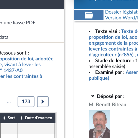
Dossier législat
Version Word/L
r une liasse PDF
Texte visé :
Texte d
data
proposition de loi, ad
engagement de la proc
lever les contraintes à
essous sont :
d’agriculteur (n°856).
oposition de loi, adoptée
Stade de lecture :
1
 visant à lever les
assemblée saisie)
 n° 1437-A0
Examiné par :
Assem
ver les contraintes à
publique)
Déposé par :
...
173
M. Benoît Biteau
Sort
Date d'examen
Date de dépôt
22 mai 2025