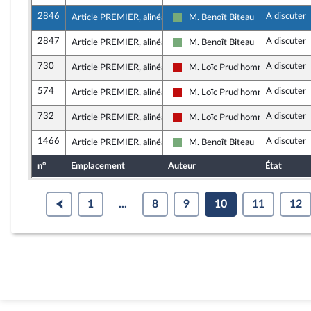
2846
A discuter
Article PREMIER, alinéa 34
M. Benoît Biteau
Écologiste et Social
2847
A discuter
Article PREMIER, alinéa 34
M. Benoît Biteau
Écologiste et Social
730
A discuter
Article PREMIER, alinéa 34
M. Loïc Prud'homme
La France insoumise - Nouveau F
574
A discuter
Article PREMIER, alinéa 34
M. Loïc Prud'homme
La France insoumise - Nouveau F
732
A discuter
Article PREMIER, alinéa 35
M. Loïc Prud'homme
La France insoumise - Nouveau F
1466
A discuter
Article PREMIER, alinéa 36
M. Benoît Biteau
Écologiste et Social
n°
Emplacement
Auteur
État
1
...
8
9
10
11
12