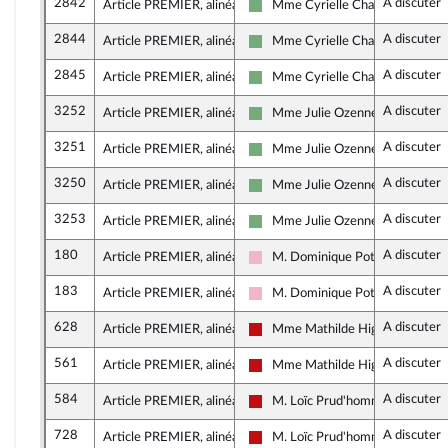
2842
A discuter
Article PREMIER, alinéa 33
Mme Cyrielle Chatelain
Écologiste et Social
2844
A discuter
Article PREMIER, alinéa 33
Mme Cyrielle Chatelain
Écologiste et Social
2845
A discuter
Article PREMIER, alinéa 33
Mme Cyrielle Chatelain
Écologiste et Social
3252
A discuter
Article PREMIER, alinéa 33
Mme Julie Ozenne
Écologiste et Social
3251
A discuter
Article PREMIER, alinéa 33
Mme Julie Ozenne
Écologiste et Social
3250
A discuter
Article PREMIER, alinéa 33
Mme Julie Ozenne
Écologiste et Social
3253
A discuter
Article PREMIER, alinéa 33
Mme Julie Ozenne
Écologiste et Social
180
A discuter
Article PREMIER, alinéa 34
M. Dominique Potier
Socialistes et apparentés
183
A discuter
Article PREMIER, alinéa 34
M. Dominique Potier
Socialistes et apparentés
628
A discuter
Article PREMIER, alinéa 34
Mme Mathilde Hignet
La France insoumise - Nouveau F
561
A discuter
Article PREMIER, alinéa 34
Mme Mathilde Hignet
La France insoumise - Nouveau F
584
A discuter
Article PREMIER, alinéa 34
M. Loïc Prud'homme
La France insoumise - Nouveau F
728
A discuter
Article PREMIER, alinéa 34
M. Loïc Prud'homme
La France insoumise - Nouveau F