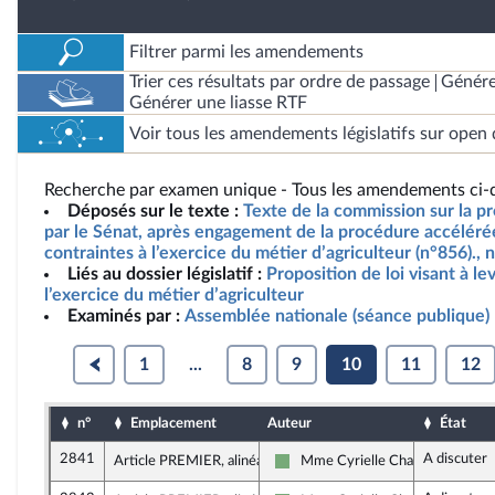
Filtrer parmi les amendements
Trier ces résultats par ordre de passage
Génére
Générer une liasse RTF
Voir tous les amendements législatifs sur open 
Recherche par examen unique - Tous les amendements ci-d
Déposés sur le texte :
Texte de la commission sur la pr
par le Sénat, après engagement de la procédure accélérée,
contraintes à l’exercice du métier d’agriculteur (n°856).,
Liés au dossier législatif :
Proposition de loi visant à le
l’exercice du métier d’agriculteur
Examinés par :
Assemblée nationale (séance publique)
1
...
8
9
10
11
12
n°
Emplacement
Auteur
État
2841
A discuter
Article PREMIER, alinéa 33
Mme Cyrielle Chatelain
Écologiste et Social