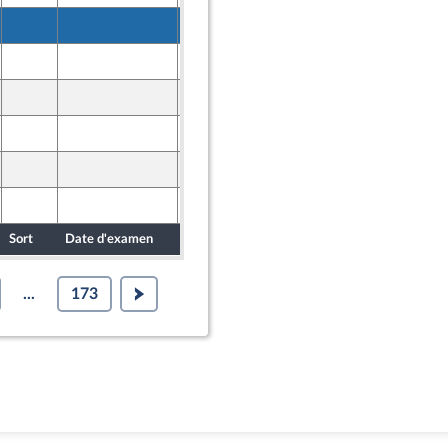
22 mai 2025
22 mai 2025
21 mai 2025
ront Populaire
21 mai 2025
ront Populaire
21 mai 2025
ront Populaire
22 mai 2025
Sort
Date d'examen
Date de dépôt
...
173