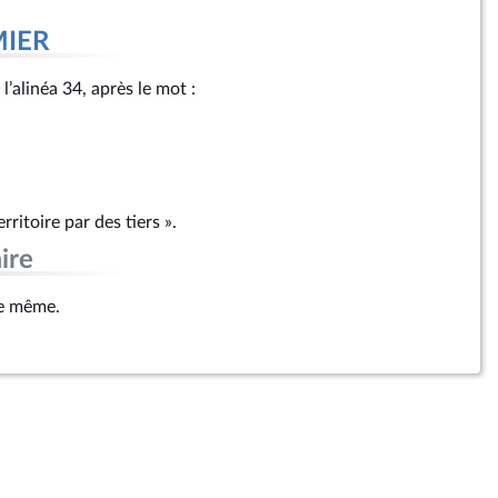
MIER
l’alinéa 34, après le mot :
erritoire par des tiers ».
ire
xte même.