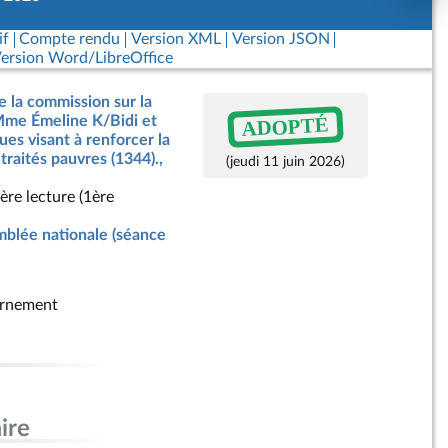
if
Compte rendu
Version XML
Version JSON
ersion Word/LibreOffice
e la commission sur la
ADOPTÉ
 Mme Émeline K/Bidi et
ues visant à renforcer la
etraités pauvres (1344).,
(jeudi 11 juin 2026)
ère lecture (1ère
blée nationale (séance
rnement
ire