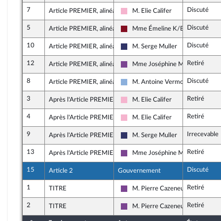
7
Discuté
Article PREMIER, alinéa 2
M. Elie Califer
Socialistes et apparentés
5
Discuté
Article PREMIER, alinéa 3
Mme Émeline K/Bidi
Gauche Démocrate et Républicai
10
Discuté
Article PREMIER, alinéa 4
M. Serge Muller
Rassemblement National
12
Retiré
Article PREMIER, alinéa 5
Mme Joséphine Missoffe
Ensemble pour la République
8
Discuté
Article PREMIER, alinéa 5
M. Antoine Vermorel-Marques
Droite Républicaine
3
Retiré
Après l'Article PREMIER
M. Elie Califer
Socialistes et apparentés
4
Retiré
Après l'Article PREMIER
M. Elie Califer
Socialistes et apparentés
9
Irrecevable
Après l'Article PREMIER
M. Serge Muller
Rassemblement National
13
Retiré
Après l'Article PREMIER
Mme Joséphine Missoffe
Ensemble pour la République
15
Discuté
Article 2
Gouvernement
1
Retiré
TITRE
M. Pierre Cazeneuve
Ensemble pour la République
2
Retiré
TITRE
M. Pierre Cazeneuve
Ensemble pour la République