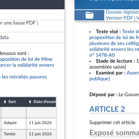
Dossier législat
Version PDF
V
r une liasse PDF
Texte visé :
Texte d
data
proposition de loi de
plusieurs de ses collèg
solidarité envers les r
essous sont :
n° 1478-A0
roposition de loi de Mme
Stade de lecture :
1
orcer la solidarité envers
assemblée saisie)
Examiné par :
Assem
 les retraités pauvres
publique)
Déposé par :
Le Gouve
Sort
Date d'examen
Date de dépôt
ARTICLE 2
2 juin 2025
Supprimer cet article.
Adopté
11 juin 2026
10 juin 2026
Exposé somma
Tombé
11 juin 2026
2 juin 2025