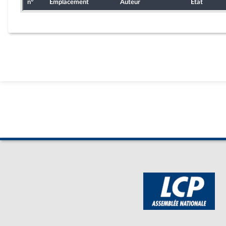
n°
Emplacement
Auteur
État