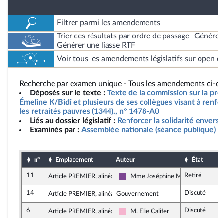
Filtrer parmi les amendements
Trier ces résultats par ordre de passage
Génére
Générer une liasse RTF
Voir tous les amendements législatifs sur open 
Recherche par examen unique - Tous les amendements ci-d
Déposés sur le texte :
Texte de la commission sur la p
Émeline K/Bidi et plusieurs de ses collègues visant à renf
les retraités pauvres (1344)., n° 1478-A0
Liés au dossier législatif :
Renforcer la solidarité envers
Examinés par :
Assemblée nationale (séance publique)
n°
Emplacement
Auteur
État
11
Retiré
Article PREMIER, alinéa 1
Mme Joséphine Missoffe
Ensemble pour la République
14
Discuté
Article PREMIER, alinéa 1
Gouvernement
6
Discuté
Article PREMIER, alinéa 2
M. Elie Califer
Socialistes et apparentés