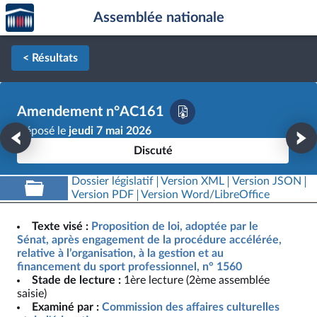
Accèder
Aller au contenu
Aller en bas de la page
Assemblée nationale
à la
page
d'accueil
< Résultats
Amendement n°AC161
Déposé le
jeudi 7 mai 2026
Discuté
Dossier législatif
Version XML
Version JSON
Version PDF
Version Word/LibreOffice
Texte visé :
Proposition de loi, adoptée par le
Sénat, après engagement de la procédure accélérée,
relative à l’organisation, à la gestion et au
financement du sport professionnel, n° 1560
Stade de lecture :
1ère lecture (2ème assemblée
saisie)
Examiné par :
Commission des affaires culturelles