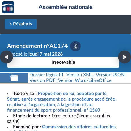
Accèder
Aller au contenu
Aller en bas de la page
Assemblée nationale
à la
page
d'accueil
< Résultats
Amendement n°AC174
Déposé le
jeudi 7 mai 2026
Irrecevable
Dossier législatif
Version XML
Version JSON
Version PDF
Version Word/LibreOffice
Texte visé :
Proposition de loi, adoptée par le
Sénat, après engagement de la procédure accélérée,
relative à l’organisation, à la gestion et au
financement du sport professionnel, n° 1560
Stade de lecture :
1ère lecture (2ème assemblée
saisie)
Examiné par :
Commission des affaires culturelles