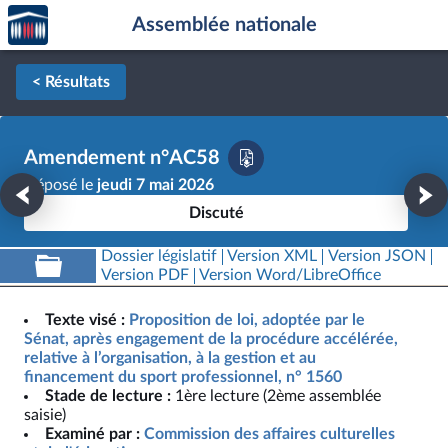
Accèder
Aller au contenu
Aller en bas de la page
Assemblée nationale
à la
page
d'accueil
< Résultats
Amendement n°AC58
Déposé le
jeudi 7 mai 2026
Discuté
Dossier législatif
Version XML
Version JSON
Version PDF
Version Word/LibreOffice
Texte visé :
Proposition de loi, adoptée par le
Sénat, après engagement de la procédure accélérée,
relative à l’organisation, à la gestion et au
financement du sport professionnel, n° 1560
Stade de lecture :
1ère lecture (2ème assemblée
saisie)
Examiné par :
Commission des affaires culturelles