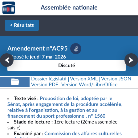
Accèder
Aller au contenu
Aller en bas de la page
Assemblée nationale
à la
page
d'accueil
< Résultats
Amendement n°AC95
Déposé le
jeudi 7 mai 2026
Discuté
Dossier législatif
Version XML
Version JSON
Version PDF
Version Word/LibreOffice
Texte visé :
Proposition de loi, adoptée par le
Sénat, après engagement de la procédure accélérée,
relative à l’organisation, à la gestion et au
financement du sport professionnel, n° 1560
Stade de lecture :
1ère lecture (2ème assemblée
saisie)
Examiné par :
Commission des affaires culturelles