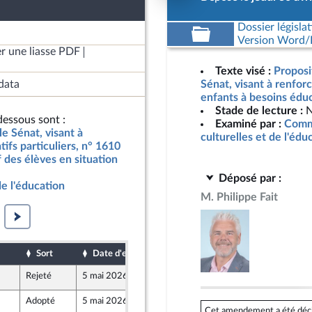
Dossier législat
Version Word/L
r une liasse PDF
Texte visé :
Proposit
data
Sénat, visant à renforc
enfants à besoins éduc
Stade de lecture :
N
essous sont :
Examiné par :
Commi
le Sénat, visant à
culturelles et de l'édu
tifs particuliers, n° 1610
f des élèves en situation
Déposé par :
de l'éducation
M. Philippe Fait
Sort
Date d'examen
Date de dépôt
Rejeté
5 mai 2026
29 avril 2026
Adopté
5 mai 2026
4 mai 2026
Cet amendement a été déclar