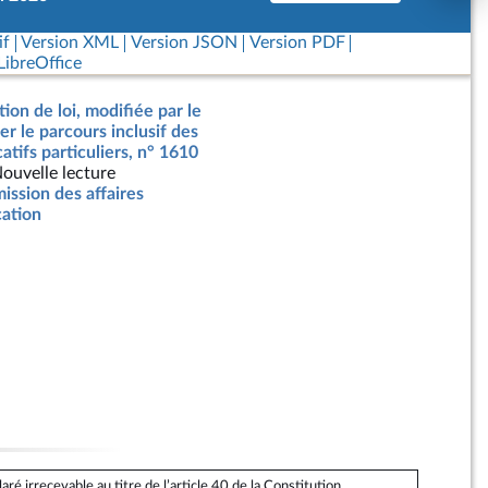
if
Version XML
Version JSON
Version PDF
ibreOffice
ion de loi, modifiée par le
er le parcours inclusif des
atifs particuliers, n° 1610
ouvelle lecture
ssion des affaires
cation
é irrecevable au titre de l’article 40 de la Constitution.