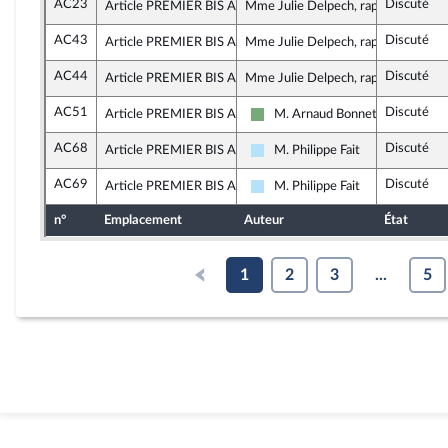
AC23
Discuté
Article PREMIER BIS A, alinéa 2
Mme Julie Delpech, rapporteure
AC43
Discuté
Article PREMIER BIS A, alinéa 2
Mme Julie Delpech, rapporteure
AC44
Discuté
Article PREMIER BIS A, alinéa 2
Mme Julie Delpech, rapporteure
AC51
Discuté
Article PREMIER BIS A, alinéa 3
M. Arnaud Bonnet
Écologiste et Social
AC68
Discuté
Article PREMIER BIS A, alinéa 3
M. Philippe Fait
Horizons & Indépendants
AC69
Discuté
Article PREMIER BIS A, alinéa 3
M. Philippe Fait
Horizons & Indépendants
n°
Emplacement
Auteur
État
1
2
3
...
5