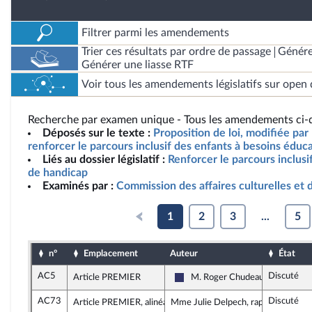
Filtrer parmi les amendements
Trier ces résultats par ordre de passage
Génére
Générer une liasse RTF
Voir tous les amendements législatifs sur open 
Recherche par examen unique - Tous les amendements ci-d
Déposés sur le texte :
Proposition de loi, modifiée par 
renforcer le parcours inclusif des enfants à besoins éduca
Liés au dossier législatif :
Renforcer le parcours inclusi
de handicap
Examinés par :
Commission des affaires culturelles et 
1
2
3
...
5
n°
Emplacement
Auteur
État
AC5
Discuté
Article PREMIER
M. Roger Chudeau
Rassemblement National
AC73
Discuté
Article PREMIER, alinéa 3
Mme Julie Delpech, rapporteure