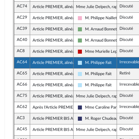
AC74
Discuté
Article PREMIER, alinéa 3
Mme Julie Delpech, rapporteure
AC29
Discuté
Article PREMIER, alinéa 3
M. Philippe Naillet
Socialistes et apparentés
AC39
Discuté
Article PREMIER, alinéa 3
M. Arnaud Bonnet
Écologiste et Social
AC40
Discuté
Article PREMIER, alinéa 3
M. Arnaud Bonnet
Écologiste et Social
AC8
Discuté
Article PREMIER, alinéa 4
Mme Murielle Lepvraud
La France insoumise - Nouveau F
AC64
Irrecevabl
Article PREMIER, alinéa 4
M. Philippe Fait
Horizons & Indépendants
AC65
Retiré
Article PREMIER, alinéa 4
M. Philippe Fait
Horizons & Indépendants
AC66
Irrecevabl
Article PREMIER, alinéa 4
M. Philippe Fait
Horizons & Indépendants
AC75
Discuté
Article PREMIER, alinéa 8
Mme Julie Delpech, rapporteure
AC62
Irrecevabl
Après l'Article PREMIER
Mme Caroline Parmentier
Rassemblement National
AC3
Discuté
Article PREMIER BIS A
M. Roger Chudeau
Rassemblement National
AC45
Discuté
Article PREMIER BIS A, alinéa 2
Mme Julie Delpech, rapporteure