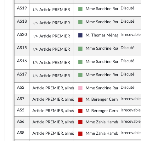
AS19
Discuté
Sous-amendement de l'amendement n°AS1
Mme Sandrine Rousseau
Article PREMIER
Écologiste et Social
AS18
Discuté
Sous-amendement de l'amendement n°AS1
Mme Sandrine Rousseau
Article PREMIER
Écologiste et Social
AS20
Irrecevabl
Sous-amendement de l'amendement n°AS1
M. Thomas Ménagé
Article PREMIER
Rassemblement National
AS15
Discuté
Sous-amendement de l'amendement n°AS1
Mme Sandrine Rousseau
Article PREMIER
Écologiste et Social
AS16
Discuté
Sous-amendement de l'amendement n°AS1
Mme Sandrine Rousseau
Article PREMIER
Écologiste et Social
AS17
Discuté
Sous-amendement de l'amendement n°AS1
Mme Sandrine Rousseau
Article PREMIER
Écologiste et Social
AS2
Discuté
Article PREMIER, alinéa 2
Mme Sandrine Runel
Socialistes et apparentés
AS7
Irrecevabl
Article PREMIER, alinéa 2
M. Bérenger Cernon
La France insoumise - Nouveau F
AS5
Irrecevabl
Article PREMIER, alinéa 2
M. Bérenger Cernon
La France insoumise - Nouveau F
AS6
Irrecevabl
Article PREMIER, alinéa 2
Mme Zahia Hamdane
La France insoumise - Nouveau F
AS8
Irrecevabl
Article PREMIER, alinéa 2
Mme Zahia Hamdane
La France insoumise - Nouveau F