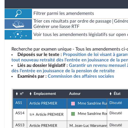
Filtrer parmi les amendements
Trier ces résultats par ordre de passage
Génére
Générer une liasse RTF
Voir tous les amendements législatifs sur open 
Recherche par examen unique - Tous les amendements ci-d
Déposés sur le texte :
Proposition de loi visant à gara
tout nouveau retraité dès l’entrée en jouissance de la pen
Liés au dossier législatif :
Garantir un revenu mensuel à
dès l’entrée en jouissance de la pension de retraite
Examinés par :
Commission des affaires sociales
n°
Emplacement
Auteur
État
AS1
Discuté
Article PREMIER
Mme Sandrine Runel
Socialistes et apparentés
AS14
Discuté
Sous-amendement de l'amendement n°AS1
Mme Sandrine Rousseau
Article PREMIER
Écologiste et Social
AS13
Discuté
Article PREMIER
M. Jean-Luc Warsmann, rapporteur