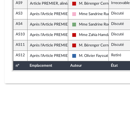
AS9
Irrecevabl
Article PREMIER, alinéa 2
M. Bérenger Cernon
La France insoumise - Nouveau F
AS3
Discuté
Après l'Article PREMIER
Mme Sandrine Runel
Socialistes et apparentés
AS4
Discuté
Après l'Article PREMIER
Mme Sandrine Rousseau
Écologiste et Social
AS10
Discuté
Après l'Article PREMIER
Mme Zahia Hamdane
La France insoumise - Nouveau F
AS11
Discuté
Après l'Article PREMIER
M. Bérenger Cernon
La France insoumise - Nouveau F
AS12
Retiré
Après l'Article PREMIER
M. Olivier Fayssat
Union des droites pour la Républ
n°
Emplacement
Auteur
État