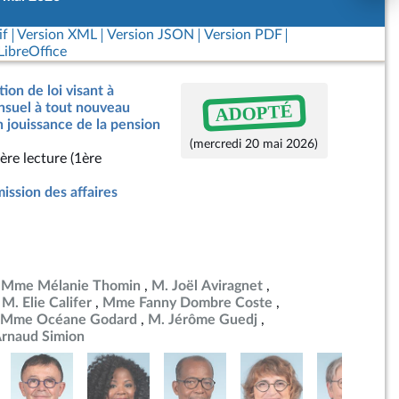
if
Version XML
Version JSON
Version PDF
ibreOffice
ion de loi visant à
ADOPTÉ
nsuel à tout nouveau
n jouissance de la pension
(mercredi 20 mai 2026)
ère lecture (1ère
ssion des affaires
Mme Mélanie Thomin
M. Joël Aviragnet
M. Elie Califer
Mme Fanny Dombre Coste
Mme Océane Godard
M. Jérôme Guedj
rnaud Simion