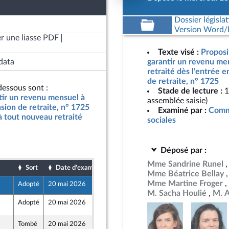
Dossier législat
Version Word/L
r une liasse PDF
Texte visé :
Proposit
data
garantir un revenu me
retraité dès l’entrée e
de retraite, n° 1725
essous sont :
Stade de lecture :
1
ntir un revenu mensuel à
assemblée saisie)
sion de retraite, n° 1725
Examiné par :
Commi
 tout nouveau retraité
sociales
Déposé par :
Mme Sandrine Runel
Sort
Date d'examen
Date de dépôt
Mme Béatrice Bellay
Mme Martine Froger
Adopté
20 mai 2026
13 mai 2026
M. Sacha Houlié
M. A
Adopté
20 mai 2026
20 mai 2026
Tombé
20 mai 2026
19 mai 2026