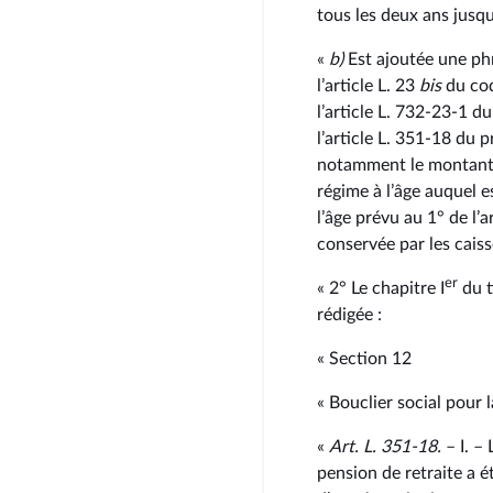
tous les deux ans jusqu’
«
b)
Est ajoutée une phra
l’article L. 23
bis
du code
l’article L. 732‑23‑1 d
l’article L. 351‑18 du 
notamment le montant 
régime à l’âge auquel e
l’âge prévu au 1° de l’a
conservée par les caisse
er
« 2° Le chapitre I
du t
rédigée :
« Section 12
« Bouclier social pour l
«
Art. L. 351‑18.
– I. –
pension de retraite a é