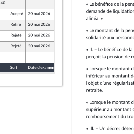
e 40
13 mai 2026
« Le bénéfice de la pen
ront Populaire
demande de liquidation
Adopté
20 mai 2026
13 mai 2026
alinéa. »
Retiré
20 mai 2026
13 mai 2026
« Le montant de la pen
Rejeté
20 mai 2026
13 mai 2026
solidarité aux personn
ront Populaire
Rejeté
20 mai 2026
13 mai 2026
ront Populaire
« II. – Le bénéfice de 
perçoit la pension de r
16 mai 2026
ique
Sort
Date d'examen
Date de dépôt
« Lorsque le montant de
inférieur au montant de 
l’objet d’une régularis
retraite.
« Lorsque le montant de
supérieur au montant de
remboursement du trop
« III. – Un décret déter