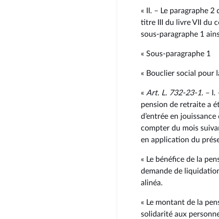
« II. – Le paragraphe 2 
titre III du livre VII d
sous‑paragraphe 1 ainsi
« Sous‑paragraphe 1
« Bouclier social pour l
«
Art. L. 732‑23‑1
. – I
pension de retraite a é
d’entrée en jouissance
compter du mois suivant
en application du prés
« Le bénéfice de la pen
demande de liquidation
alinéa.
« Le montant de la pen
solidarité aux personn