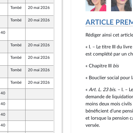
Tombé
20 mai 2026
20 mai 2026
3
Tombé
20 mai 2026
20 mai 2026
3
ARTICLE PRE
e 40
20 mai 2026
3
Rédiger ainsi cet articl
Tombé
20 mai 2026
20 mai 2026
3
« I. – Le titre III du livre 
est complété par un cha
Tombé
20 mai 2026
20 mai 2026
3
« Chapitre III
bis
Tombé
20 mai 2026
20 mai 2026
3
« Bouclier social pour l
Tombé
20 mai 2026
13 mai 2026
«
Art. L. 23
bis
. – I. – 
e 40
13 mai 2026
ront Populaire
demande de liquidation
moins deux mois civils 
e 40
13 mai 2026
ront Populaire
bénéficient d’une pens
e 40
13 mai 2026
ront Populaire
et lorsque la pension c
versée.
e 40
13 mai 2026
ront Populaire