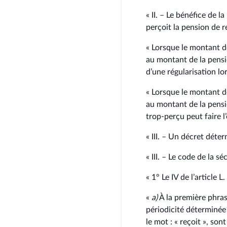
« II. – Le bénéfice de 
perçoit la pension de r
« Lorsque le montant de
au montant de la pension
d’une régularisation lo
« Lorsque le montant de
au montant de la pensi
trop‑perçu peut faire 
« III. – Un décret déter
« III. – Le code de la sé
« 1° Le IV de l’article L
«
a)
À la première phrase
périodicité déterminée
le mot : « reçoit », son