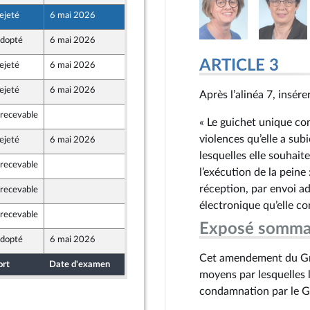
ejeté
6 mai 2026
29 avril 2026
dopté
6 mai 2026
5 mai 2026
ARTICLE 3
ejeté
6 mai 2026
30 avril 2026
Populaire
ejeté
6 mai 2026
30 avril 2026
Après l’alinéa 7, insérer
Populaire
rrecevable
30 avril 2026
« Le guichet unique co
Populaire
violences qu’elle a sub
ejeté
6 mai 2026
30 avril 2026
Populaire
lesquelles elle souhait
rrecevable
30 avril 2026
l’exécution de la pein
Populaire
réception, par envoi a
rrecevable
30 avril 2026
Populaire
électronique qu’elle c
rrecevable
30 avril 2026
Populaire
Exposé somma
dopté
6 mai 2026
29 avril 2026
Cet amendement du Gro
ort
Date d'examen
Date de dépôt
moyens par lesquelles l
condamnation par le G