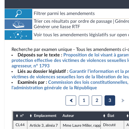
Filtrer parmi les amendements
Trier ces résultats par ordre de passage
Génére
Générer une liasse RTF
Voir tous les amendements législatifs sur open 
Recherche par examen unique - Tous les amendements ci-d
Déposés sur le texte :
Proposition de loi visant à garant
protection effective des victimes de violences sexuelles lo
agresseur, n° 1793
Liés au dossier législatif :
Garantir l’information et la p
victimes de violences sexuelles lors de la libération de le
Examinés par :
Commission des lois constitutionnelles, 
l'administration générale de la République
1
2
3
n°
Emplacement
Auteur
État
CL44
Discuté
A
Article 3, alinéa 7
Mme Laure Miller, rapporteure