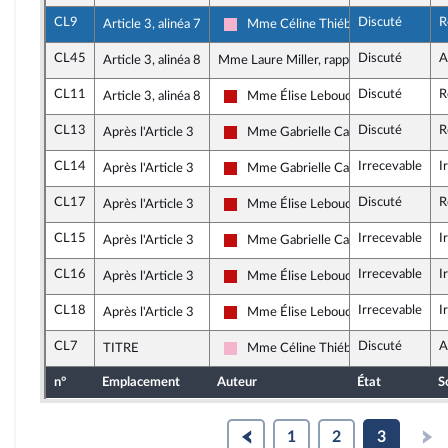
CL9
Discuté
R
Article 3, alinéa 7
Mme Céline Thiébault-Martinez
Socialistes et apparentés
CL45
Discuté
A
Article 3, alinéa 8
Mme Laure Miller, rapporteure
CL11
Discuté
R
Article 3, alinéa 8
Mme Élise Leboucher
La France insoumise - Nouveau Front 
CL13
Discuté
R
Après l'Article 3
Mme Gabrielle Cathala
La France insoumise - Nouveau Front 
CL14
Irrecevable
I
Après l'Article 3
Mme Gabrielle Cathala
La France insoumise - Nouveau Front 
CL17
Discuté
R
Après l'Article 3
Mme Élise Leboucher
La France insoumise - Nouveau Front 
CL15
Irrecevable
I
Après l'Article 3
Mme Gabrielle Cathala
La France insoumise - Nouveau Front 
CL16
Irrecevable
I
Après l'Article 3
Mme Élise Leboucher
La France insoumise - Nouveau Front 
CL18
Irrecevable
I
Après l'Article 3
Mme Élise Leboucher
La France insoumise - Nouveau Front 
CL7
Discuté
A
TITRE
Mme Céline Thiébault-Martinez
Socialistes et apparentés
n°
Emplacement
Auteur
État
S
1
2
3