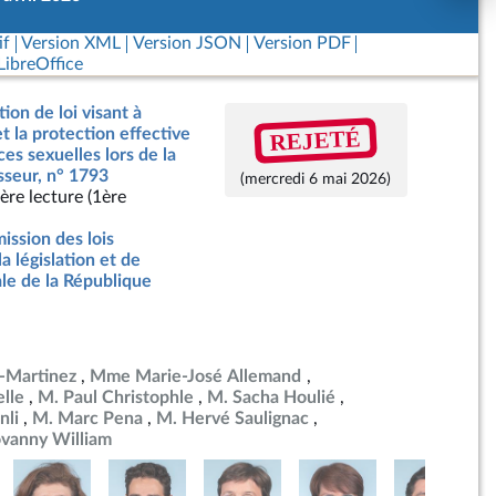
if
Version XML
Version JSON
Version PDF
ibreOffice
ion de loi visant à
REJETÉ
et la protection effective
es sexuelles lors de la
esseur, n° 1793
(mercredi 6 mai 2026)
ère lecture (1ère
ssion des lois
la législation et de
ale de la République
-Martinez
Mme Marie-José Allemand
lle
M. Paul Christophle
M. Sacha Houlié
nli
M. Marc Pena
M. Hervé Saulignac
ovanny William