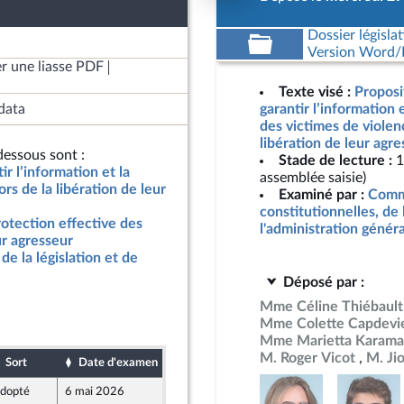
Dossier législat
Version Word/L
r une liasse PDF
Texte visé :
Proposit
data
garantir l’information 
des victimes de violenc
libération de leur agr
essous sont :
Stade de lecture :
1
ir l’information et la
assemblée saisie)
rs de la libération de leur
Examiné par :
Commi
constitutionnelles, de 
rotection effective des
l'administration génér
ur agresseur
de la législation et de
Déposé par :
Mme Céline Thiébault
Mme Colette Capdevie
Mme Marietta Karama
M. Roger Vicot
M. Ji
Sort
Date d'examen
Date de dépôt
dopté
6 mai 2026
5 mai 2026