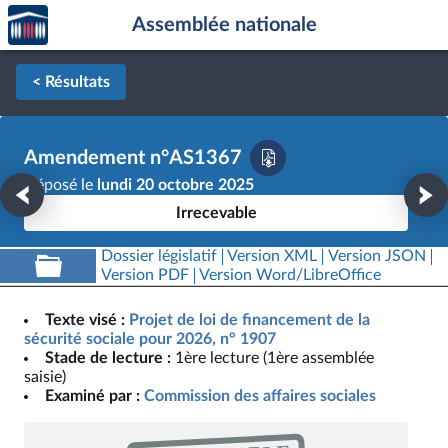
Accèder
Aller au contenu
Aller en bas de la page
Assemblée nationale
à la
page
d'accueil
< Résultats
Amendement n°AS1367
Déposé le
lundi 20 octobre 2025
Irrecevable
Dossier législatif
Version XML
Version JSON
Version PDF
Version Word/LibreOffice
Texte visé :
Projet de loi de financement de la
sécurité sociale pour 2026, n° 1907
Stade de lecture :
1ère lecture (1ère assemblée
saisie)
Examiné par :
Commission des affaires sociales