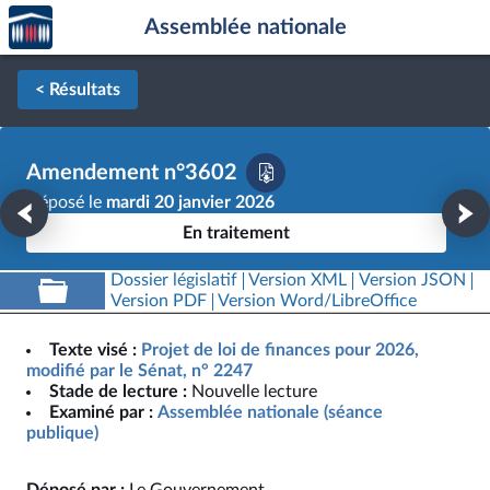
Accèder
Aller au contenu
Aller en bas de la page
Assemblée nationale
à la
page
d'accueil
< Résultats
Amendement n°3602
Déposé le
mardi 20 janvier 2026
En traitement
Dossier législatif
Version XML
Version JSON
Version PDF
Version Word/LibreOffice
Texte visé :
Projet de loi de finances pour 2026,
modifié par le Sénat, n° 2247
Stade de lecture :
Nouvelle lecture
Examiné par :
Assemblée nationale (séance
publique)