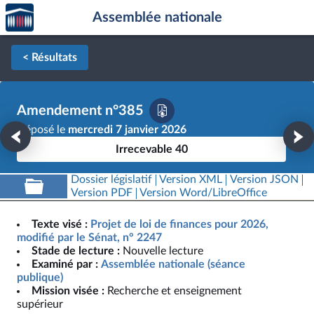
Accèder
Aller au contenu
Aller en bas de la page
Assemblée nationale
à la
page
d'accueil
< Résultats
Amendement n°385
Déposé le
mercredi 7 janvier 2026
Irrecevable 40
Dossier législatif
Version XML
Version JSON
Version PDF
Version Word/LibreOffice
Texte visé :
Projet de loi de finances pour 2026,
modifié par le Sénat, n° 2247
Stade de lecture :
Nouvelle lecture
Examiné par :
Assemblée nationale (séance
publique)
Mission visée :
Recherche et enseignement
supérieur