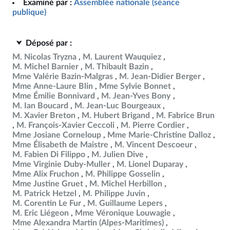
Examiné par :
Assemblée nationale (séance
publique)
Déposé par :
M. Nicolas Tryzna
M. Laurent Wauquiez
M. Michel Barnier
M. Thibault Bazin
Mme Valérie Bazin-Malgras
M. Jean-Didier Berger
Mme Anne-Laure Blin
Mme Sylvie Bonnet
Mme Émilie Bonnivard
M. Jean-Yves Bony
M. Ian Boucard
M. Jean-Luc Bourgeaux
M. Xavier Breton
M. Hubert Brigand
M. Fabrice Brun
M. François-Xavier Ceccoli
M. Pierre Cordier
Mme Josiane Corneloup
Mme Marie-Christine Dalloz
Mme Élisabeth de Maistre
M. Vincent Descoeur
M. Fabien Di Filippo
M. Julien Dive
Mme Virginie Duby-Muller
M. Lionel Duparay
Mme Alix Fruchon
M. Philippe Gosselin
Mme Justine Gruet
M. Michel Herbillon
M. Patrick Hetzel
M. Philippe Juvin
M. Corentin Le Fur
M. Guillaume Lepers
M. Eric Liégeon
Mme Véronique Louwagie
Mme Alexandra Martin (Alpes-Maritimes)