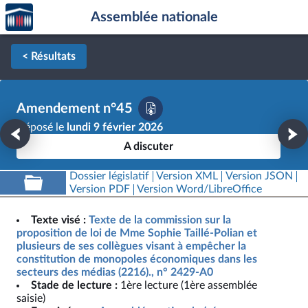
Accèder
Aller au contenu
Aller en bas de la page
Assemblée nationale
à la
page
d'accueil
< Résultats
Amendement n°45
Déposé le
lundi 9 février 2026
A discuter
Dossier législatif
Version XML
Version JSON
Version PDF
Version Word/LibreOffice
Texte visé :
Texte de la commission sur la
proposition de loi de Mme Sophie Taillé-Polian et
plusieurs de ses collègues visant à empêcher la
constitution de monopoles économiques dans les
secteurs des médias (2216)., n° 2429-A0
Stade de lecture :
1ère lecture (1ère assemblée
saisie)