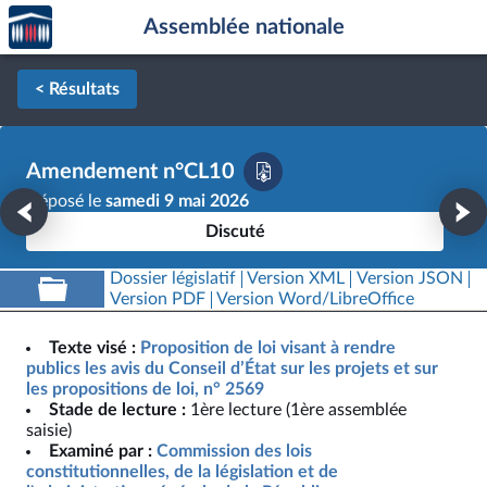
Accèder
Aller au contenu
Aller en bas de la page
Assemblée nationale
à la
page
d'accueil
< Résultats
Amendement n°CL10
Déposé le
samedi 9 mai 2026
Discuté
Dossier législatif
Version XML
Version JSON
Version PDF
Version Word/LibreOffice
Texte visé :
Proposition de loi visant à rendre
publics les avis du Conseil d’État sur les projets et sur
les propositions de loi, n° 2569
Stade de lecture :
1ère lecture (1ère assemblée
saisie)
Examiné par :
Commission des lois
constitutionnelles, de la législation et de