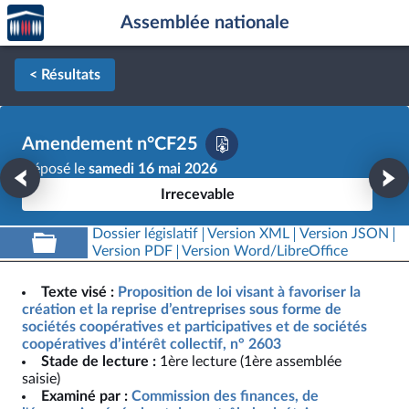
Accèder
Aller au contenu
Aller en bas de la page
Assemblée nationale
à la
page
d'accueil
< Résultats
Amendement n°CF25
Déposé le
samedi 16 mai 2026
Irrecevable
Dossier législatif
Version XML
Version JSON
Version PDF
Version Word/LibreOffice
Texte visé :
Proposition de loi visant à favoriser la
création et la reprise d’entreprises sous forme de
sociétés coopératives et participatives et de sociétés
coopératives d’intérêt collectif, n° 2603
Stade de lecture :
1ère lecture (1ère assemblée
saisie)
Examiné par :
Commission des finances, de