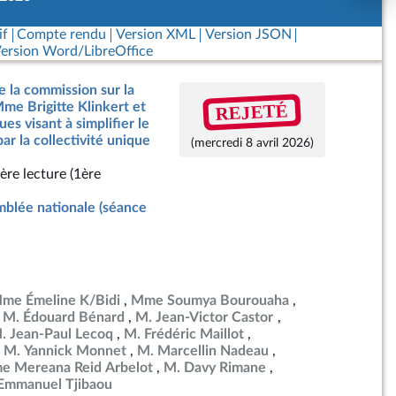
if
Compte rendu
Version XML
Version JSON
ersion Word/LibreOffice
e la commission sur la
REJETÉ
Mme Brigitte Klinkert et
ues visant à simplifier le
 par la collectivité unique
(mercredi 8 avril 2026)
ère lecture (1ère
blée nationale (séance
me Émeline K/Bidi
Mme Soumya Bourouaha
M. Édouard Bénard
M. Jean-Victor Castor
. Jean-Paul Lecoq
M. Frédéric Maillot
M. Yannick Monnet
M. Marcellin Nadeau
 Mereana Reid Arbelot
M. Davy Rimane
Emmanuel Tjibaou