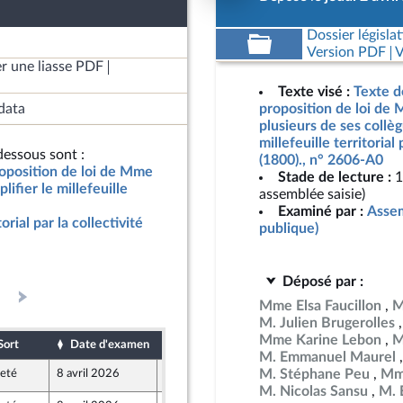
Dossier législat
Version PDF
V
r une liasse PDF
Texte visé :
Texte d
data
proposition de loi de 
plusieurs de ses collèg
millefeuille territorial
essous sont :
(1800)., n° 2606-A0
roposition de loi de Mme
Stade de lecture :
1
lifier le millefeuille
assemblée saisie)
Examiné par :
Assem
torial par la collectivité
publique)
Déposé par :
Mme Elsa Faucillon
M
M. Julien Brugerolles
Mme Karine Lebon
M
Sort
Date d'examen
Date de dépôt
M. Emmanuel Maurel
M. Stéphane Peu
Mme
jeté
8 avril 2026
2 avril 2026
M. Nicolas Sansu
M. 