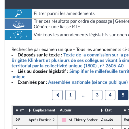
Filtrer parmi les amendements
Trier ces résultats par ordre de passage
Génére
Générer une liasse RTF
Voir tous les amendements législatifs sur open 
Recherche par examen unique - Tous les amendements ci-d
Déposés sur le texte :
Texte de la commission sur la p
Brigitte Klinkert et plusieurs de ses collègues visant à simp
territorial par la collectivité unique (1800)., n° 2606-A0
Liés au dossier législatif :
Simplifier le millefeuille terri
unique
Examinés par :
Assemblée nationale (séance publique)
1
...
3
4
5
n°
Emplacement
Auteur
État
69
Discuté
Re
Après l'Article 2
M. Thierry Sother
Socialistes et apparentés