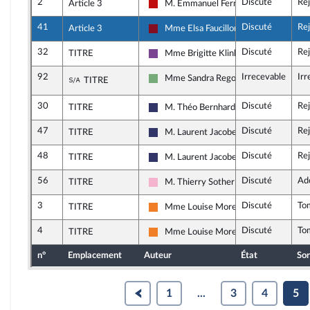
2
Discuté
Re
Article 3
M. Emmanuel Fernandes
La France insoumise - Nouveau Front P
41
Discuté
Re
Article 3
Mme Elsa Faucillon
Gauche Démocrate et Républicaine
32
Discuté
Re
TITRE
Mme Brigitte Klinkert
Ensemble pour la République
92
Irrecevable
Irr
Sous-amendement de l'amendement n°32
Mme Sandra Regol
TITRE
Écologiste et Social
30
Discuté
Re
TITRE
M. Théo Bernhardt
Rassemblement National
47
Discuté
Re
TITRE
M. Laurent Jacobelli
Rassemblement National
48
Discuté
Re
TITRE
M. Laurent Jacobelli
Rassemblement National
56
Discuté
Ad
TITRE
M. Thierry Sother
Socialistes et apparentés
3
Discuté
To
TITRE
Mme Louise Morel
Les Démocrates
4
Discuté
To
TITRE
Mme Louise Morel
Les Démocrates
n°
Emplacement
Auteur
État
Sor
1
...
3
4
5