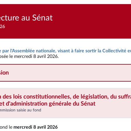
ecture au Sénat
026
 par l'Assemblée nationale, visant à faire sortir la Collectivité
osée le mercredi 8 avril 2026.
ion
es lois constitutionnelles, de législation, du suff
t d'administration générale
du Sénat
mmission saisie au fond
fond le
mercredi 8 avril 2026