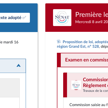
Première l
exte adopté ✅
Mercredi 8 avril 2
Proposition de loi, adoptée
le mardi 16
région Grand Est, n° 528
, dép
Examen en commiss
Commission d
Règlement e
Travaux de la co
Commission saisie au 