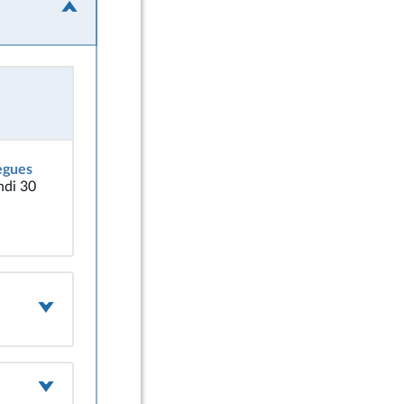
lègues
ndi 30