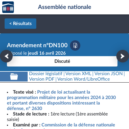
Accèder
Aller au contenu
Aller en bas de la page
Assemblée nationale
à la
page
d'accueil
< Résultats
Amendement n°DN100
Déposé le
jeudi 16 avril 2026
Discuté
Dossier législatif
Version XML
Version JSON
Version PDF
Version Word/LibreOffice
Texte visé :
Projet de loi actualisant la
programmation militaire pour les années 2024 à 2030
et portant diverses dispositions intéressant la
défense, n° 2630
Stade de lecture :
1ère lecture (1ère assemblée
saisie)
Examiné par :
Commission de la défense nationale