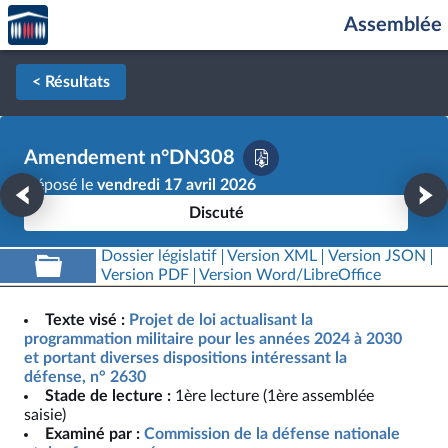
Accèder
Aller au contenu
Aller en bas de la page
Assemblée 
à la
page
d'accueil
< Résultats
Amendement n°DN308
Déposé le
vendredi 17 avril 2026
Discuté
Dossier législatif
Version XML
Version JSON
Version PDF
Version Word/LibreOffice
Texte visé :
Projet de loi actualisant la
programmation militaire pour les années 2024 à 2030
et portant diverses dispositions intéressant la
défense, n° 2630
Stade de lecture :
1ère lecture (1ère assemblée
saisie)
Examiné par :
Commission de la défense nationale