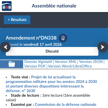
Accèder
Aller au contenu
Aller en bas de la page
Assemblée nationale
à la
page
d'accueil
< Résultats
Amendement n°DN338
Déposé le
vendredi 17 avril 2026
Discuté
Dossier législatif
Version XML
Version JSON
Version PDF
Version Word/LibreOffice
Texte visé :
Projet de loi actualisant la
programmation militaire pour les années 2024 à 2030
et portant diverses dispositions intéressant la
défense, n° 2630
Stade de lecture :
1ère lecture (1ère assemblée
saisie)
Examiné par :
Commission de la défense nationale