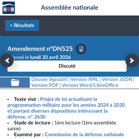
Accèder
Aller au contenu
Aller en bas de la page
Assemblée nationale
à la
page
d'accueil
< Résultats
Amendement n°DN525
Déposé le
lundi 20 avril 2026
Discuté
Dossier législatif
Version XML
Version JSON
Version PDF
Version Word/LibreOffice
Texte visé :
Projet de loi actualisant la
programmation militaire pour les années 2024 à 2030
et portant diverses dispositions intéressant la
défense, n° 2630
Stade de lecture :
1ère lecture (1ère assemblée
saisie)
Examiné par :
Commission de la défense nationale