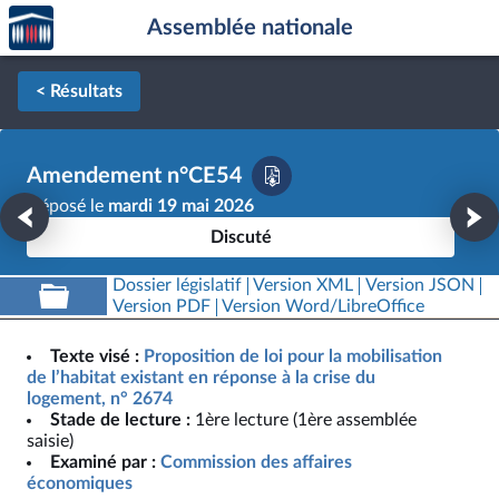
Accèder
Aller au contenu
Aller en bas de la page
Assemblée nationale
à la
page
d'accueil
< Résultats
Amendement n°CE54
Déposé le
mardi 19 mai 2026
Discuté
Dossier législatif
Version XML
Version JSON
Version PDF
Version Word/LibreOffice
Texte visé :
Proposition de loi pour la mobilisation
de l’habitat existant en réponse à la crise du
logement, n° 2674
Stade de lecture :
1ère lecture (1ère assemblée
saisie)
Examiné par :
Commission des affaires
économiques